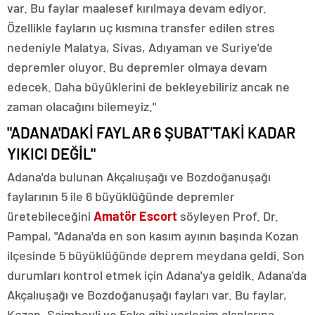
var. Bu faylar maalesef kırılmaya devam ediyor.
Özellikle fayların uç kısmına transfer edilen stres
nedeniyle Malatya, Sivas, Adıyaman ve Suriye'de
depremler oluyor. Bu depremler olmaya devam
edecek. Daha büyüklerini de bekleyebiliriz ancak ne
zaman olacağını bilemeyiz."
"ADANA'DAKİ FAYLAR 6 ŞUBAT'TAKİ KADAR
YIKICI DEĞİL"
Adana'da bulunan Akçalıuşağı ve Bozdoğanuşağı
faylarının 5 ile 6 büyüklüğünde depremler
üretebileceğini
Amatör Escort
söyleyen Prof. Dr.
Pampal, "Adana'da en son kasım ayının başında Kozan
ilçesinde 5 büyüklüğünde deprem meydana geldi. Son
durumları kontrol etmek için Adana'ya geldik. Adana'da
Akçalıuşağı ve Bozdoğanuşağı fayları var. Bu faylar,
Kozan, Saimbeyli ve Feke gibi yerleşim alanlarına