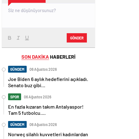
GÖNDER
SON DAKİKA
HABERLERİ
GÜNDEM
06 Ağustos 2026
Joe Biden 6 aylık hedeflerini açıkladı.
Senato buz gibi…
SPOR
06 Ağustos 2026
En fazla kızaran takım Antalyaspor!
Tam 5 futbolcu….
GÜNDEM
06 Ağustos 2026
Norweç silahlı kuvvetleri kadınlardan