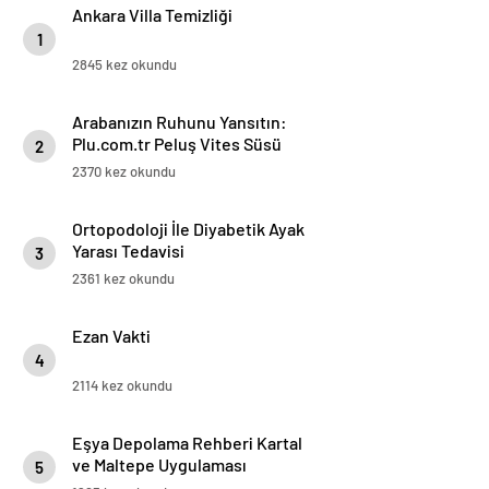
Ankara Villa Temizliği
1
2845 kez okundu
Arabanızın Ruhunu Yansıtın:
Plu.com.tr Peluş Vites Süsü
2
Modelleri
2370 kez okundu
Ortopodoloji İle Diyabetik Ayak
Yarası Tedavisi
3
2361 kez okundu
Ezan Vakti
4
2114 kez okundu
Eşya Depolama Rehberi Kartal
ve Maltepe Uygulaması
5