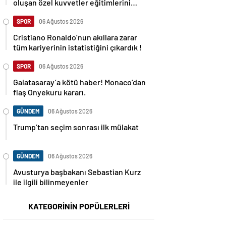
oluşan özel kuvvetler eğitimlerini
başlattı.
SPOR
06 Ağustos 2026
Cristiano Ronaldo’nun akıllara zarar
tüm kariyerinin istatistiğini çıkardık !
SPOR
06 Ağustos 2026
Galatasaray’a kötü haber! Monaco’dan
flaş Onyekuru kararı.
GÜNDEM
06 Ağustos 2026
Trump’tan seçim sonrası ilk mülakat
GÜNDEM
06 Ağustos 2026
Avusturya başbakanı Sebastian Kurz
ile ilgili bilinmeyenler
KATEGORİNİN POPÜLERLERİ