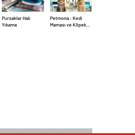
Pursaklar Halı
Petmona : Kedi
Yıkama
Maması ve Köpek
Maması İle Tüm
Evcil Hayvan
Ürünleri