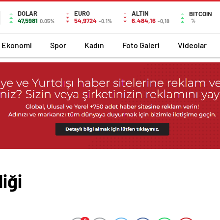
DOLAR
EURO
ALTIN
BITCOIN
47,5981
54,9724
6.484,16
%
0.05%
-0.1%
-0,18
Ekonomi
Spor
Kadın
Foto Galeri
Videolar
iği