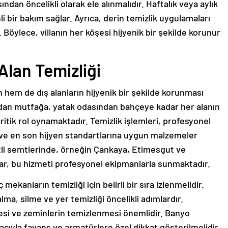
ından öncelikli olarak ele alınmalıdır. Haftalık veya aylık
 bir bakım sağlar. Ayrıca, derin temizlik uygulamaları
. Böylece, villanın her köşesi hijyenik bir şekilde korunur
 Alan Temizliği
 hem de dış alanların hijyenik bir şekilde korunması
dan mutfağa, yatak odasından bahçeye kadar her alanın
kritik rol oynamaktadır. Temizlik işlemleri, profesyonel
li ve en son hijyen standartlarına uygun malzemeler
şitli semtlerinde, örneğin Çankaya, Etimesgut ve
lar, bu hizmeti profesyonel ekipmanlarla sunmaktadır.
ç mekanların temizliği için belirli bir sıra izlenmelidir.
lma, silme ve yer temizliği öncelikli adımlardır.
esi ve zeminlerin temizlenmesi önemlidir. Banyo
acıyla fayans ve armatürlere özel dikkat gösterilmelidir.