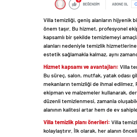
0
BEĞENDİM
ABONE OL
Villa temizliği, geniş alanların hijyeni
önem taşır. Bu hizmet, profesyonel ekipl
kapsamlı bir şekilde temizlemeyi amaçl
alanları nedeniyle temizlik hizmetlerine 
estetik sağlamakla kalmaz, aynı zamanda
Hizmet kapsamı ve avantajları:
Villa te
Bu süreç, salon, mutfak, yatak odası gibi
mekanların temizliği de ihmal edilmez. 
ekipman ve malzemeler kullanarak, derin
düzenli temizlenmesi, zamanla oluşabi
alanının kalitesi artar hem de ev sahipl
Villa temizlik planı önerileri:
Villa temiz
kolaylaştırır. İlk olarak, her alanın önc