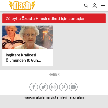
Züleyha Özusta Hınıslı etiketi için sonuçlar
İngiltere Kraliçesi
Ölümünden 10 Gün
Sonra Türkiye’de Kimin
Rüyasına Girdi?
HABER
yangın algılama sistemleri
ajax alarm