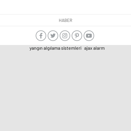
HABER
yangın algılama sistemleri
ajax alarm