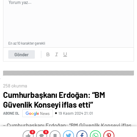
En az 10 karakter gerekli
Gönder
258 okunma
Cumhurbaşkanı Erdoğan: “BM
Güvenlik Konseyi iflas etti”
19 Kasım 2024 21:01
ABONE OL
News
– Cumhurbaşkanı Erdoğan: “BM Güvenlik Konseyi iflas
etti”
0
0
0
0