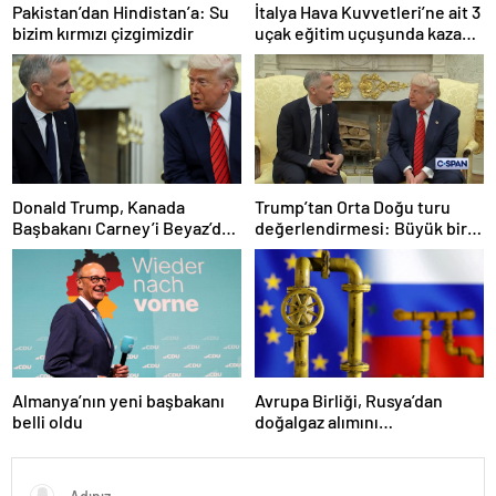
Pakistan’dan Hindistan’a: Su
İtalya Hava Kuvvetleri’ne ait 3
bizim kırmızı çizgimizdir
uçak eğitim uçuşunda kaza
yaptı
Donald Trump, Kanada
Trump’tan Orta Doğu turu
Başbakanı Carney’i Beyaz’da
değerlendirmesi: Büyük bir
ağırladı
duyuru yapacağız
Almanya’nın yeni başbakanı
Avrupa Birliği, Rusya’dan
belli oldu
doğalgaz alımını
sonlandıracak