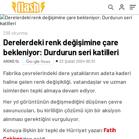
298 okunma
Derelerdeki renk değişimine çare
bekleniyor: Durdurun seri katilleri
22 Şubat 2024 00:51
ABONE OL
News
Fabrika çevrelerindeki dere yataklarının adeta kaderi
haline gelen renk değişikliği, vatandaşlar ve uzman
isimlerden tepki almaya devam ediyor.
Her yıl görüntünün değişmediğini düşünen çevre
savunucuları, bu kirliliğin çözümü için bir aksiyon
alınması gerektiğini vurguluyor.
Konuya ilişkin bir tepki de Hürriyet yazarı
Fatih
Çekirge
‘den geldi.