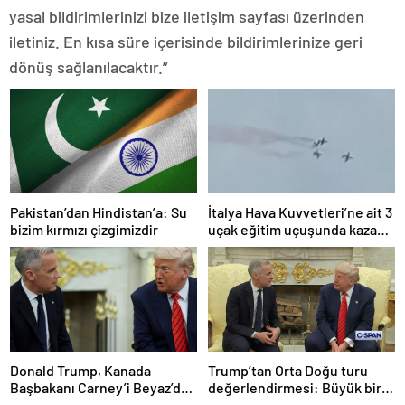
yasal bildirimlerinizi bize iletişim sayfası üzerinden
iletiniz. En kısa süre içerisinde bildirimlerinize geri
dönüş sağlanılacaktır.”
Pakistan’dan Hindistan’a: Su
İtalya Hava Kuvvetleri’ne ait 3
bizim kırmızı çizgimizdir
uçak eğitim uçuşunda kaza
yaptı
Donald Trump, Kanada
Trump’tan Orta Doğu turu
Başbakanı Carney’i Beyaz’da
değerlendirmesi: Büyük bir
ağırladı
duyuru yapacağız