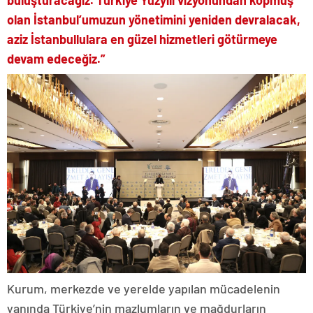
buluşturacağız. Türkiye Yüzyılı vizyonundan kopmuş
olan İstanbul’umuzun yönetimini yeniden devralacak,
aziz İstanbullulara en güzel hizmetleri götürmeye
devam edeceğiz.”
Kurum, merkezde ve yerelde yapılan mücadelenin
yanında Türkiye’nin mazlumların ve mağdurların