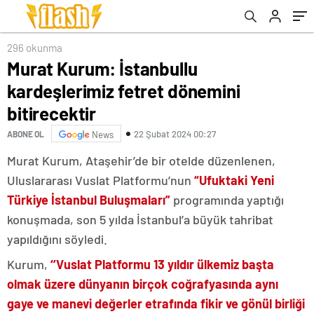
296 okunma
Murat Kurum: İstanbullu
kardeşlerimiz fetret dönemini
bitirecektir
22 Şubat 2024 00:27
ABONE OL
News
Murat Kurum, Ataşehir’de bir otelde düzenlenen,
Uluslararası Vuslat Platformu’nun
“Ufuktaki Yeni
Türkiye İstanbul Buluşmaları”
programında yaptığı
konuşmada, son 5 yılda İstanbul’a büyük tahribat
yapıldığını söyledi.
Kurum,
‘’Vuslat Platformu 13 yıldır ülkemiz başta
olmak üzere dünyanın birçok coğrafyasında aynı
gaye ve manevi değerler etrafında fikir ve gönül birliği