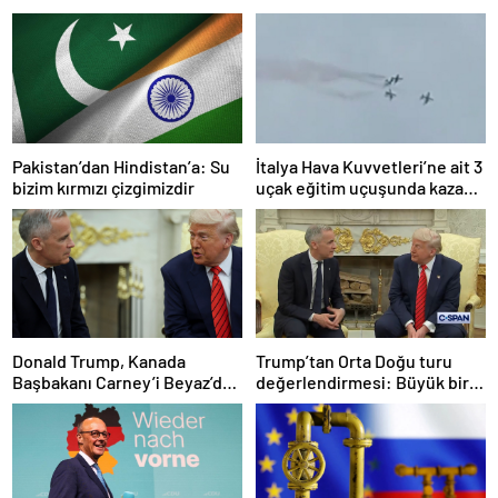
Pakistan’dan Hindistan’a: Su
İtalya Hava Kuvvetleri’ne ait 3
bizim kırmızı çizgimizdir
uçak eğitim uçuşunda kaza
yaptı
Donald Trump, Kanada
Trump’tan Orta Doğu turu
Başbakanı Carney’i Beyaz’da
değerlendirmesi: Büyük bir
ağırladı
duyuru yapacağız