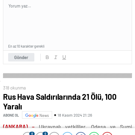
En az 10 karakter gerekli
Gönder
318 okunma
Rus Hava Saldırılarında 21 Ölü, 100
Yaralı
18 Kasım 2024 21:26
ABONE OL
News
(ANKARA) –
Ukraynalı yetkililer, Odesa ve Sumi
0
0
0
0