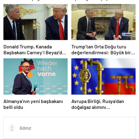
yaptı
Donald Trump, Kanada
Trump’tan Orta Doğu turu
Başbakanı Carney’i Beyaz’da
değerlendirmesi: Büyük bir
ağırladı
duyuru yapacağız
Almanya’nın yeni başbakanı
Avrupa Birliği, Rusya’dan
belli oldu
doğalgaz alımını
sonlandıracak