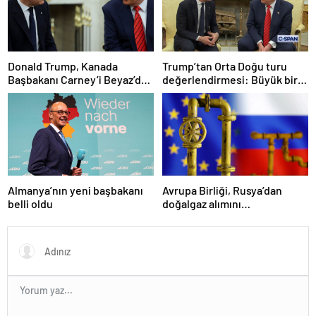
Donald Trump, Kanada
Trump’tan Orta Doğu turu
Başbakanı Carney’i Beyaz’da
değerlendirmesi: Büyük bir
ağırladı
duyuru yapacağız
Almanya’nın yeni başbakanı
Avrupa Birliği, Rusya’dan
belli oldu
doğalgaz alımını
sonlandıracak