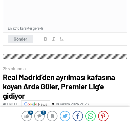
En az 10 karakter gerekli
Gönder
255 okunma
Real Madrid’den ayrılması kafasına
koyan Arda Güler, Premier Lig’e
gidiyor
18 Kasım 2024 21:26
ABONE OL
News
0
0
0
0
Real Madrid’de süre bulmakta bir hayli zorlanan ve
İspanyol devinden ayrılmak istediği öne sürülen milli