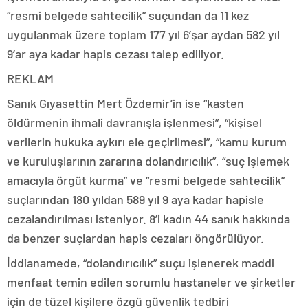
“resmi belgede sahtecilik” suçundan da 11 kez
uygulanmak üzere toplam 177 yıl 6’şar aydan 582 yıl
9’ar aya kadar hapis cezası talep ediliyor.
REKLAM
Sanık Gıyasettin Mert Özdemir’in ise “kasten
öldürmenin ihmali davranışla işlenmesi”, “kişisel
verilerin hukuka aykırı ele geçirilmesi”, “kamu kurum
ve kuruluşlarının zararına dolandırıcılık”, “suç işlemek
amacıyla örgüt kurma” ve “resmi belgede sahtecilik”
suçlarından 180 yıldan 589 yıl 9 aya kadar hapisle
cezalandırılması isteniyor. 8’i kadın 44 sanık hakkında
da benzer suçlardan hapis cezaları öngörülüyor.
İddianamede, “dolandırıcılık” suçu işlenerek maddi
menfaat temin edilen sorumlu hastaneler ve şirketler
için de tüzel kişilere özgü güvenlik tedbiri