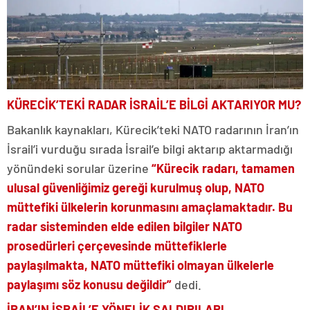
KÜRECİK’TEKİ RADAR İSRAİL’E BİLGİ AKTARIYOR MU?
Bakanlık kaynakları, Kürecik’teki NATO radarının İran’ın
İsrail’i vurduğu sırada İsrail’e bilgi aktarıp aktarmadığı
yönündeki sorular üzerine
“Kürecik radarı, tamamen
ulusal güvenliğimiz gereği kurulmuş olup, NATO
müttefiki ülkelerin korunmasını amaçlamaktadır. Bu
radar sisteminden elde edilen bilgiler NATO
prosedürleri çerçevesinde müttefiklerle
paylaşılmakta, NATO müttefiki olmayan ülkelerle
paylaşımı söz konusu değildir”
dedi.
İRAN’IN İSRAİL’E YÖNELİK SALDIRILARI