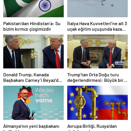
Pakistan’dan Hindistan’a: Su
İtalya Hava Kuvvetleri’ne ait 3
bizim kırmızı çizgimizdir
uçak eğitim uçuşunda kaza
yaptı
Donald Trump, Kanada
Trump’tan Orta Doğu turu
Başbakanı Carney’i Beyaz’da
değerlendirmesi: Büyük bir
ağırladı
duyuru yapacağız
Almanya’nın yeni başbakanı
Avrupa Birliği, Rusya’dan