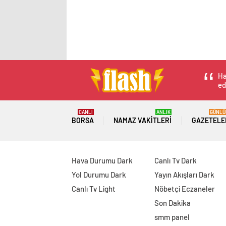
Ha
ed
CANLI
ANLIK
GÜNLÜ
BORSA
NAMAZ VAKITLERI
GAZETELE
Hava Durumu Dark
Canlı Tv Dark
Yol Durumu Dark
Yayın Akışları Dark
Canlı Tv Light
Nöbetçi Eczaneler
Son Dakika
smm panel