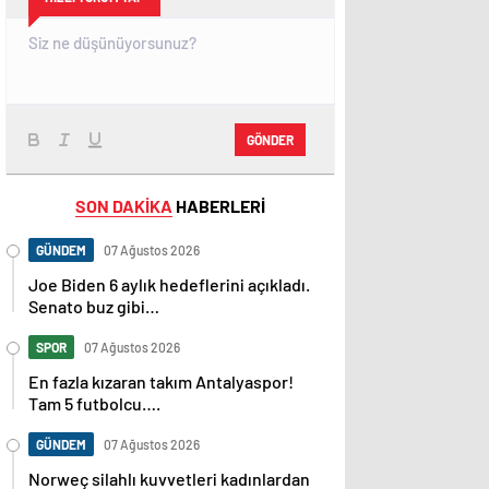
GÖNDER
SON DAKİKA
HABERLERİ
GÜNDEM
07 Ağustos 2026
Joe Biden 6 aylık hedeflerini açıkladı.
Senato buz gibi…
SPOR
07 Ağustos 2026
En fazla kızaran takım Antalyaspor!
Tam 5 futbolcu….
GÜNDEM
07 Ağustos 2026
Norweç silahlı kuvvetleri kadınlardan