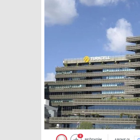
0
BEĞENDİM
ABONE OL