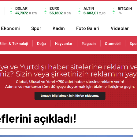
DOLAR
EURO
ALTIN
BITCOIN
47,7072
55,1802
6.683,01
%
0.17%
0.3%
2,93
Ekonomi
Spor
Kadın
Foto Galeri
Videolar
Bilim & Teknoloji
Doğa
Hayvanlar
Magazin
Otomobil
Spo
flerini açıkladı!