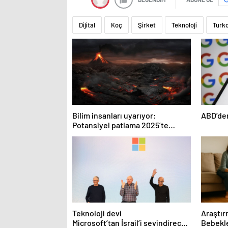
Dijital
Koç
Şirket
Teknoloji
Turkc
Bilim insanları uyarıyor:
ABD’den
Potansiyel patlama 2025’te
bekleniyor!
Teknoloji devi
Araştır
Microsoft’tan İsrail’i sevindirecek
Bebekle