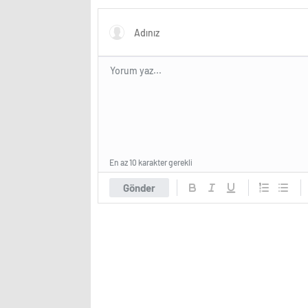
haber
ve çevr
En az 10 karakter gerekli
Gönder