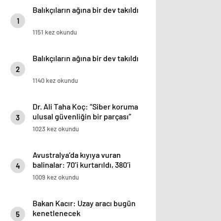
Balıkçıların ağına bir dev takıldı
1
1151 kez okundu
Balıkçıların ağına bir dev takıldı
2
1140 kez okundu
Dr. Ali Taha Koç: “Siber koruma
ulusal güvenliğin bir parçası”
3
1023 kez okundu
Avustralya’da kıyıya vuran
balinalar: 70’i kurtarıldı, 380’i
4
öldü
1009 kez okundu
Bakan Kacır: Uzay aracı bugün
kenetlenecek
5