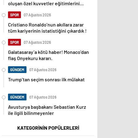
oluşan özel kuvvetler eğitimlerini
başlattı.
SPOR
07 Ağustos 2026
Cristiano Ronaldo’nun akıllara zarar
tüm kariyerinin istatistiğini çıkardık !
SPOR
07 Ağustos 2026
Galatasaray’a kötü haber! Monaco’dan
flaş Onyekuru kararı.
GÜNDEM
07 Ağustos 2026
Trump’tan seçim sonrası ilk mülakat
GÜNDEM
07 Ağustos 2026
Avusturya başbakanı Sebastian Kurz
ile ilgili bilinmeyenler
KATEGORİNİN POPÜLERLERİ