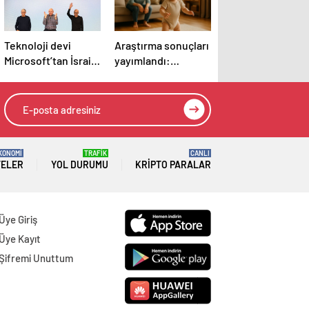
Teknoloji devi
Araştırma sonuçları
Microsoft’tan İsrail’i
yayımlandı:
sevindirecek haber
Bebeklerin ilk
adımında genetik
ve çevre etkisi
KONOMİ
TRAFİK
CANLI
TELER
YOL DURUMU
KRIPTO PARALAR
Üye Giriş
Üye Kayıt
Şifremi Unuttum