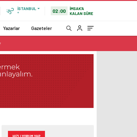
İMSAK'A
İSTANBUL
02:00
KALAN SÜRE
°
Yazarlar
Gazeteler
r
HIZLI YORUM YAP