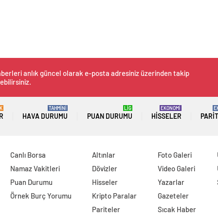
berleri anlık güncel olarak e-posta adresiniz üzerinden takip
ebilirsiniz.
K
TAHMİNİ
LİG
EKONOMİ
E
R
HAVA DURUMU
PUAN DURUMU
HISSELER
PARI
Canlı Borsa
Altınlar
Foto Galeri
Namaz Vakitleri
Dövizler
Video Galeri
Puan Durumu
Hisseler
Yazarlar
Örnek Burç Yorumu
Kripto Paralar
Gazeteler
Pariteler
Sıcak Haber