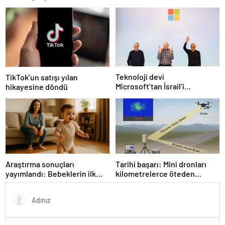
bekleniyor!
Teknoloji devi
TikTok’un satışı yılan
Microsoft’tan İsrail’i
hikayesine döndü
sevindirecek haber
Araştırma sonuçları
Tarihi başarı: Mini dronları
yayımlandı: Bebeklerin ilk
kilometrelerce öteden
adımında genetik ve çevre
saptadı
etkisi