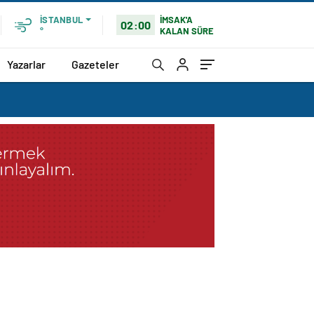
İMSAK'A
İSTANBUL
02:00
KALAN SÜRE
°
Yazarlar
Gazeteler