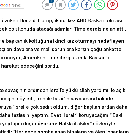
0
News
 gözüken Donald Trump, ikinci kez ABD Başkanı olması
pek çok konuda atacağı adımları Time dergisine anlattı.
le başkanlık koltuğuna ikinci kez oturmayı hedefleyen
ılan davalara ve mali sorunlara karşın çoğu ankette
örünüyor. Amerikan Time dergisi, eski Başkan’a
 hareket edeceğini sordu.
savaşının ardından İsrail’e yüklü silah yardımı ile açık
cağını söyledi. İran ile İsrail’in savaşması halinde
soruya “İsrail’e çok sadık oldum, diğer başkanlardan daha
daha fazlasını yaptım. Evet, İsrail’i koruyacağım.” Eski
tü yaptığını düşünüyorum: Halkla ilişkiler” sözleriyle
rdi: “Her gece bombalanan binaların ve ölen insanların