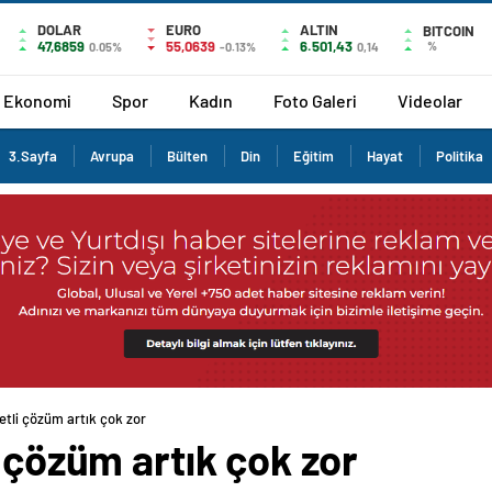
DOLAR
EURO
ALTIN
BITCOIN
47,6859
55,0639
6.501,43
%
0.05%
-0.13%
0,14
Ekonomi
Spor
Kadın
Foto Galeri
Videolar
3.Sayfa
Avrupa
Bülten
Din
Eğitim
Hayat
Politika
etli çözüm artık çok zor
i çözüm artık çok zor