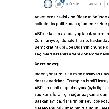
0
BEĞENDİM
ABONE OL
Anketlerde rakibi Joe Biden’ın önünde
halinde dış politikadan göçmen krizine 
ABD’de kasım ayında yapılacak seçimler
Cumhuriyetçi Donald Trump, hakkında aç
Demokrat rakibi Joe Biden’ın önünde g
seçimleri kazanırsa yeni dönemde nasıl
Gazze savaşı
Biden yönetimi 7 Ekim’de başlayan Gazze 
destek verirken, Trump da İsrail’i koruya
ABD’nin dahil olup olmayacağıyla ilgili 
sadıktım. İsrail için diğer başkanlardan 
Başkan ayrıca, “İsrail’in bir şeyi çok kö
Netanyahu hükümetinin tutumunu eleşti