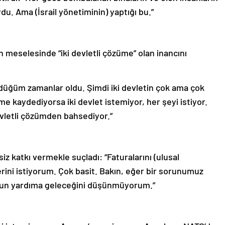
u. Ama (İsrail yönetiminin) yaptığı bu.”
n meselesinde “iki devletli çözüme” olan inancını
ndüğüm zamanlar oldu. Şimdi iki devletin çok ama çok
me kaydediyorsa iki devlet istemiyor, her şeyi istiyor.
vletli çözümden bahsediyor.”
z katkı vermekle suçladı: “Faturalarını (ulusal
ini istiyorum. Çok basit. Bakın, eğer bir sorunumuz
O’nun yardıma geleceğini düşünmüyorum.”