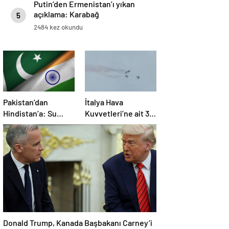
Putin’den Ermenistan’ı yıkan
açıklama: Karabağ
5
Azerbaycan’ın ayrılmaz bir
2484 kez okundu
parçasıdır!
Pakistan’dan
İtalya Hava
Hindistan’a: Su
Kuvvetleri’ne ait 3
bizim kırmızı
uçak eğitim
çizgimizdir
uçuşunda kaza
yaptı
Donald Trump, Kanada Başbakanı Carney’i