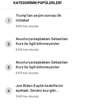
KATEGORİNİN POPÜLERLERİ
Trump’tan seçim sonrası ilk
mülakat
1
8350 kez okundu
Avusturya başbakanı Sebastian
Kurz ile ilgili bilinmeyenler
2
5403 kez okundu
Avusturya başbakanı Sebastian
Kurz ile ilgili bilinmeyenler
3
5373 kez okundu
Joe Biden 6 aylık hedeflerini
açıkladı. Senato buz gibi…
4
3493 kez okundu