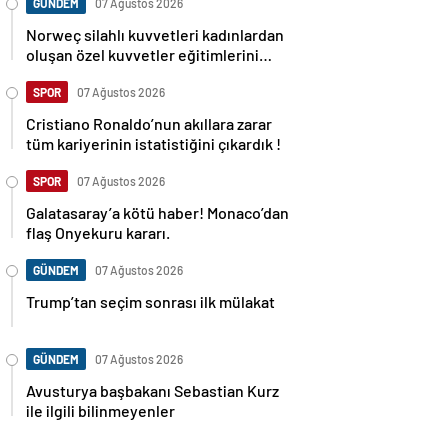
GÜNDEM
07 Ağustos 2026
Norweç silahlı kuvvetleri kadınlardan
oluşan özel kuvvetler eğitimlerini
başlattı.
SPOR
07 Ağustos 2026
Cristiano Ronaldo’nun akıllara zarar
tüm kariyerinin istatistiğini çıkardık !
SPOR
07 Ağustos 2026
Galatasaray’a kötü haber! Monaco’dan
flaş Onyekuru kararı.
GÜNDEM
07 Ağustos 2026
Trump’tan seçim sonrası ilk mülakat
GÜNDEM
07 Ağustos 2026
Avusturya başbakanı Sebastian Kurz
ile ilgili bilinmeyenler