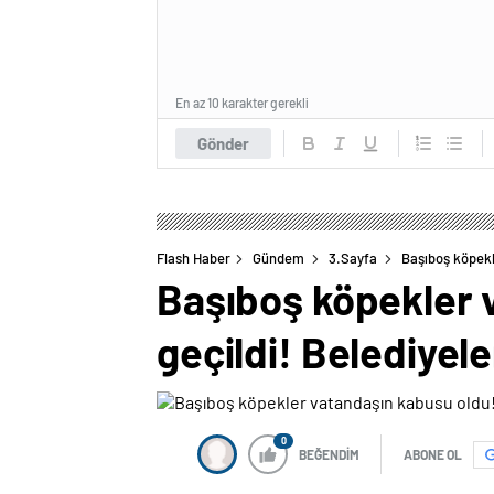
En az 10 karakter gerekli
Gönder
Flash Haber
Gündem
3.Sayfa
Başıboş köpekl
Başıboş köpekler 
geçildi! Belediyele
0
BEĞENDİM
ABONE OL