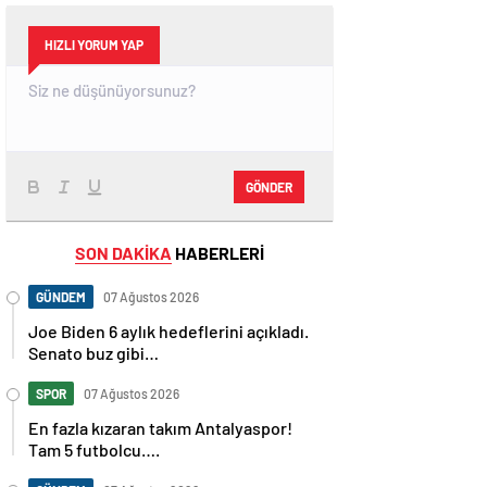
HIZLI YORUM YAP
GÖNDER
SON DAKİKA
HABERLERİ
GÜNDEM
07 Ağustos 2026
Joe Biden 6 aylık hedeflerini açıkladı.
Senato buz gibi…
SPOR
07 Ağustos 2026
En fazla kızaran takım Antalyaspor!
Tam 5 futbolcu….