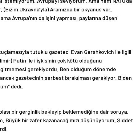
ini istemiyorum, Avrupa’yı seviyorum. Ama hem NATO’da
. (Bizim Ukrayna’yla) Aramızda bir okyanus var.
ma Avrupa’nın da işini yapması, paylarına düşeni
 suçlamasıyla tutuklu gazeteci Evan Gershkovich ile ilgili
imir) Putin ile ilişkisinin çok kötü olduğunu
ya gitmemesi gerekiyordu. Ben olduğum dönemde
, ancak gazetecinin serbest bırakılması gerekiyor. Biden
um” dedi.
lası bir gerginlik bekleyip beklemediğine dair soruya,
im. Büyük bir zafer kazanacağımızı düşünüyorum. Şiddet
rdi.