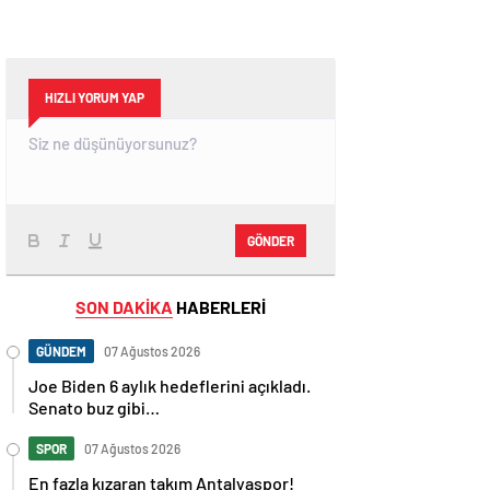
HIZLI YORUM YAP
GÖNDER
SON DAKİKA
HABERLERİ
GÜNDEM
07 Ağustos 2026
Joe Biden 6 aylık hedeflerini açıkladı.
Senato buz gibi…
SPOR
07 Ağustos 2026
En fazla kızaran takım Antalyaspor!