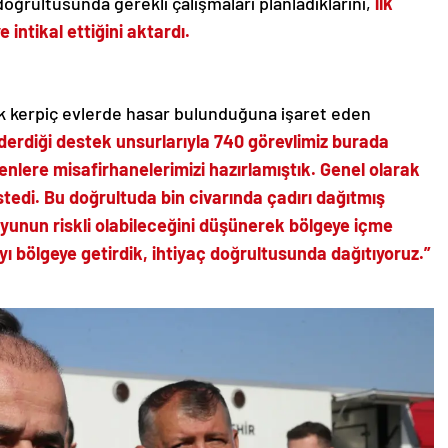
ı doğrultusunda gerekli çalışmaları planladıklarını,
ilk
 intikal ettiğini aktardı.
k kerpiç evlerde hasar bulunduğuna işaret eden
derdiği destek unsurlarıyla 740 görevlimiz burada
nlere misafirhanelerimizi hazırlamıştık. Genel olarak
tedi. Bu doğrultuda bin civarında çadırı dağıtmış
unun riskli olabileceğini düşünerek bölgeye içme
ı bölgeye getirdik, ihtiyaç doğrultusunda dağıtıyoruz.”