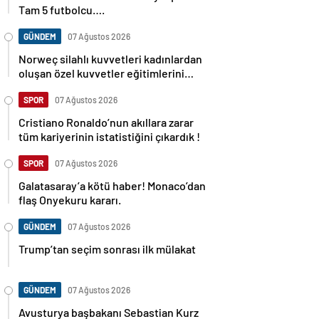
Tam 5 futbolcu….
GÜNDEM
07 Ağustos 2026
Norweç silahlı kuvvetleri kadınlardan
oluşan özel kuvvetler eğitimlerini
başlattı.
SPOR
07 Ağustos 2026
Cristiano Ronaldo’nun akıllara zarar
tüm kariyerinin istatistiğini çıkardık !
SPOR
07 Ağustos 2026
Galatasaray’a kötü haber! Monaco’dan
flaş Onyekuru kararı.
GÜNDEM
07 Ağustos 2026
Trump’tan seçim sonrası ilk mülakat
GÜNDEM
07 Ağustos 2026
Avusturya başbakanı Sebastian Kurz