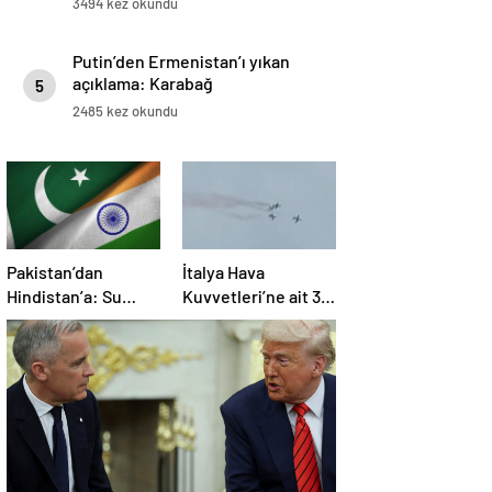
3494 kez okundu
Putin’den Ermenistan’ı yıkan
açıklama: Karabağ
5
Azerbaycan’ın ayrılmaz bir
2485 kez okundu
parçasıdır!
Pakistan’dan
İtalya Hava
Hindistan’a: Su
Kuvvetleri’ne ait 3
bizim kırmızı
uçak eğitim
çizgimizdir
uçuşunda kaza
yaptı