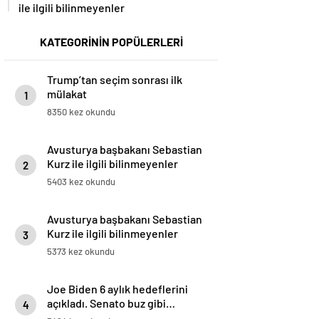
ile ilgili bilinmeyenler
KATEGORİNİN POPÜLERLERİ
Trump’tan seçim sonrası ilk
mülakat
1
8350 kez okundu
Avusturya başbakanı Sebastian
Kurz ile ilgili bilinmeyenler
2
5403 kez okundu
Avusturya başbakanı Sebastian
Kurz ile ilgili bilinmeyenler
3
5373 kez okundu
Joe Biden 6 aylık hedeflerini
açıkladı. Senato buz gibi…
4