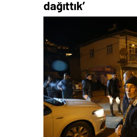
dağıttık’