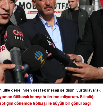
n ülke genelinden destek mesajı geldiğini vurgulayarak,
yaman Gölbaşılı hemşehrilerime ediyorum. Bilindiği
yaptığım dönemde Gölbaşı ile büyük bir gönül bağı