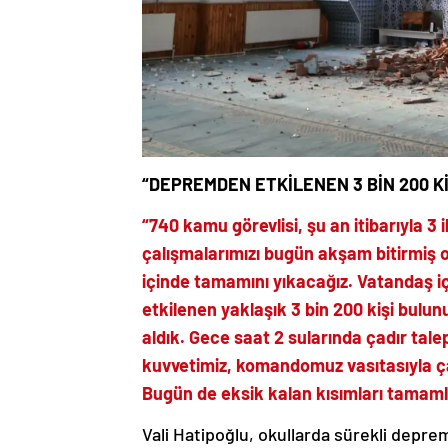
“DEPREMDEN ETKİLENEN 3 BİN 200 K
“740 kamu görevlisi, şu an itibarıyla 
çalışmalarımızı bugün akşam bitirmiş ol
içinde tamamını yıkacağız. Vatandaş 
etkilenen yaklaşık 3 bin 200 kişi bulun
aldık. Gece saat 2 sularında çadır tal
kuvvetimiz, komandomuz vasıtasıyla ça
Bugün de eksik kalan kısımları tamam
Vali Hatipoğlu, okullarda sürekli deprem 