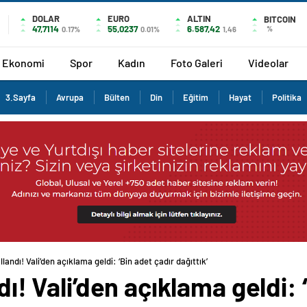
DOLAR
EURO
ALTIN
BITCOIN
47,7114
55,0237
6.587,42
%
0.17%
0.01%
1,46
Ekonomi
Spor
Kadın
Foto Galeri
Videolar
3.Sayfa
Avrupa
Bülten
Din
Eğitim
Hayat
Politika
llandı! Vali’den açıklama geldi: ‘Bin adet çadır dağıttık’
ndı! Vali’den açıklama geldi: