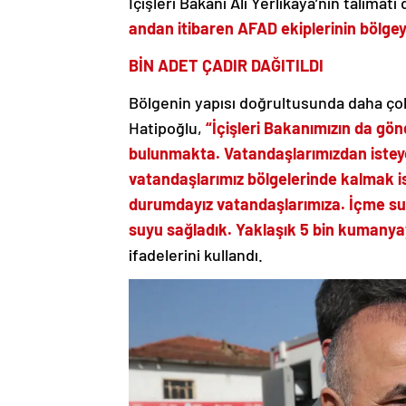
İçişleri Bakanı Ali Yerlikaya’nın talimat
andan itibaren AFAD ekiplerinin bölgeye
BİN ADET ÇADIR DAĞITILDI
Bölgenin yapısı doğrultusunda daha ço
Hatipoğlu,
“İçişleri Bakanımızın da gön
bulunmakta. Vatandaşlarımızdan isteye
vatandaşlarımız bölgelerinde kalmak is
durumdayız vatandaşlarımıza. İçme suy
suyu sağladık. Yaklaşık 5 bin kumanyay
ifadelerini kullandı.