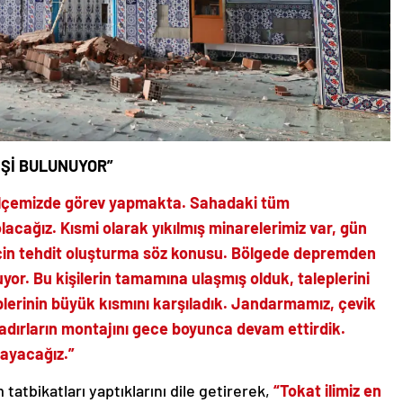
İŞİ BULUNUYOR”
3 ilçemizde görev yapmakta. Sahadaki tüm
acağız. Kısmi olarak yıkılmış minarelerimiz var, gün
için tehdit oluşturma söz konusu. Bölgede depremden
uyor. Bu kişilerin tamamına ulaşmış olduk, taleplerini
eplerinin büyük kısmını karşıladık. Jandarmamız, çevik
dırların montajını gece boyunca devam ettirdik.
layacağız.”
tatbikatları yaptıklarını dile getirerek,
“Tokat ilimiz en