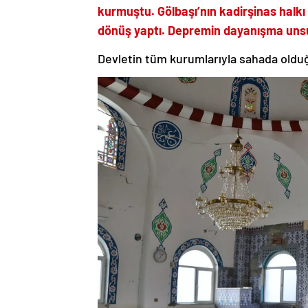
kurmuştu. Gölbaşı’nın kadirşinas halkı 
dönüş yaptı. Depremin dayanışma unsur
Devletin tüm kurumlarıyla sahada olduğ