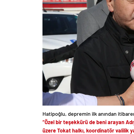
Hatipoğlu, depremin ilk anından itibare
“Özel bir teşekkürü de beni arayan Adı
üzere Tokat halkı, koordinatör valilik 