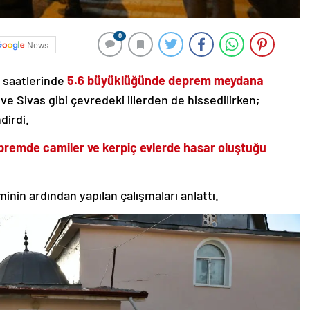
0
News
 saatlerinde
5.6 büyüklüğünde deprem meydana
e Sivas gibi çevredeki illerden de hissedilirken;
dirdi.
premde camiler ve kerpiç evlerde hasar oluştuğu
inin ardından yapılan çalışmaları anlattı.