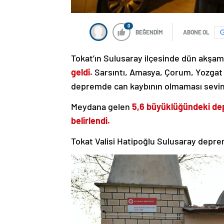
0
BEĞENDİM
ABONE OL
Tokat’ın Sulusaray ilçesinde dün akşam
geldi.
Sarsıntı, Amasya, Çorum, Yozgat v
depremde can kaybının olmaması sevin
Meydana gelen
5,6 büyüklüğündeki de
belirlendi.
Tokat Valisi Hatipoğlu Sulusaray deprem