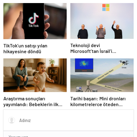
bekleniyor!
Teknoloji devi
TikTok’un satışı yılan
Microsoft’tan İsrail’i
hikayesine döndü
sevindirecek haber
Araştırma sonuçları
Tarihi başarı: Mini dronları
yayımlandı: Bebeklerin ilk
kilometrelerce öteden
adımında genetik ve çevre
saptadı
etkisi