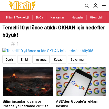
Bilim & Teknoloji
Doğa
Hayvanlar
Magazin
Otomobil
Temelli 10 yıl önce atıldı: OKHAN için hedefler
büyük!
1
Deniz
En İyi
İnsansız
Kayacı
Savunma
Bilim insanları uyarıyor:
ABD’den Google’a reklam
Potansiyel patlama 2025’te
baskısı