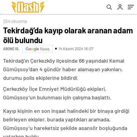
254 okunma
Tekirdağ’da kayıp olarak aranan adam
ölü bulundu
14 Kasım 2024 16:07
ABONE OL
News
Tekirdağ’ın Çerkezköy ilçesinde 66 yaşındaki Kemal
Gümüşsoy’dan 4 gündür haber alamayan yakınları,
durumu polis ekiplerine bildirdi.
Çerkezköy İlçe Emniyet Müdürlüğü ekipleri,
Gümüşsoy’un bulunması için çalışma başlattı.
Kayıp kişinin en son inşaat halindeki bir binaya girdiği
belirleyen ekipler, burada yaptıkları aramada,
Gümüşsoy’u hareketsiz şekilde asansör boşluğunda
yatarken buldu.