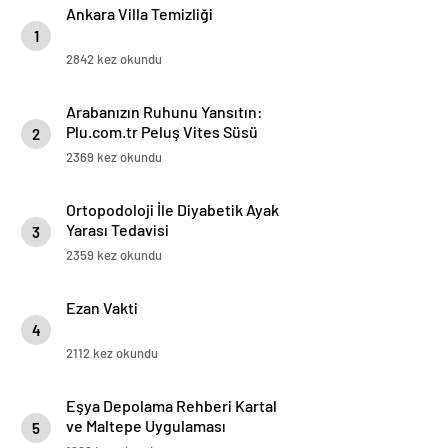
Ankara Villa Temizliği
1
2842 kez okundu
Arabanızın Ruhunu Yansıtın:
Plu.com.tr Peluş Vites Süsü
2
Modelleri
2369 kez okundu
Ortopodoloji İle Diyabetik Ayak
Yarası Tedavisi
3
2359 kez okundu
Ezan Vakti
4
2112 kez okundu
Eşya Depolama Rehberi Kartal
ve Maltepe Uygulaması
5