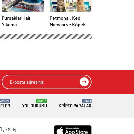
Pursaklar Halı
Petmona : Kedi
Yıkama
Maması ve Köpek
Maması İle Tüm
Evcil Hayvan
Ürünleri
syonu
HIZLI YORUM YAP
GÖNDER