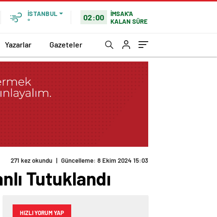
İMSAK'A
İSTANBUL
02:00
KALAN SÜRE
°
Yazarlar
Gazeteler
nlı Tutuklandı
HIZLI YORUM YAP