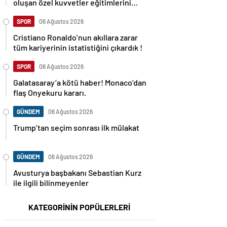
oluşan özel kuvvetler eğitimlerini
başlattı.
SPOR
06 Ağustos 2026
Cristiano Ronaldo’nun akıllara zarar
tüm kariyerinin istatistiğini çıkardık !
SPOR
06 Ağustos 2026
Galatasaray’a kötü haber! Monaco’dan
flaş Onyekuru kararı.
GÜNDEM
06 Ağustos 2026
Trump’tan seçim sonrası ilk mülakat
GÜNDEM
06 Ağustos 2026
Avusturya başbakanı Sebastian Kurz
ile ilgili bilinmeyenler
KATEGORİNİN POPÜLERLERİ