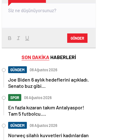
GÖNDER
SON DAKİKA
HABERLERİ
GÜNDEM
06 Ağustos 2026
Joe Biden 6 aylık hedeflerini açıkladı.
Senato buz gibi…
SPOR
06 Ağustos 2026
En fazla kızaran takım Antalyaspor!
Tam 5 futbolcu….
GÜNDEM
06 Ağustos 2026
Norweç silahlı kuvvetleri kadınlardan