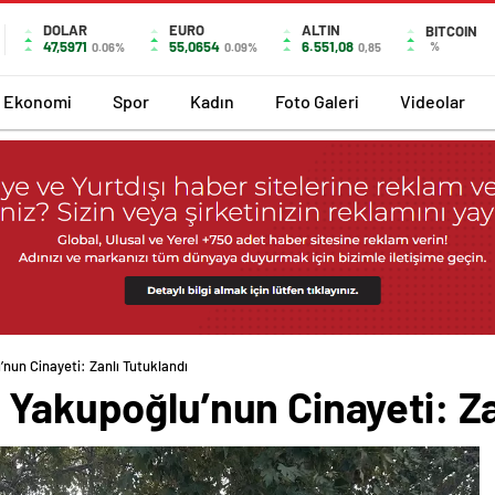
DOLAR
EURO
ALTIN
BITCOIN
47,5971
55,0654
6.551,08
%
0.06%
0.09%
0,85
Ekonomi
Spor
Kadın
Foto Galeri
Videolar
nun Cinayeti: Zanlı Tutuklandı
 Yakupoğlu’nun Cinayeti: Za