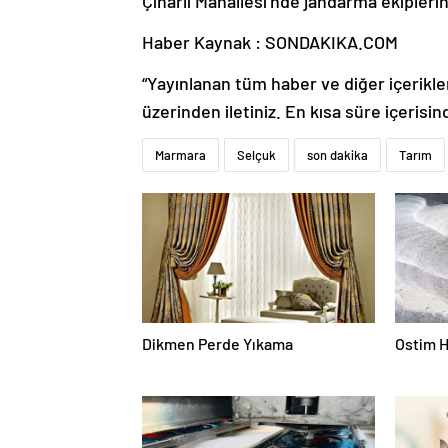
Çınarlı Mahallesi’nde jandarma ekiplerin
Haber Kaynak : SONDAKIKA.COM
“Yayınlanan tüm haber ve diğer içerikler i
üzerinden iletiniz. En kısa süre içerisin
Marmara
Selçuk
son dakika
Tarım
Dikmen Perde Yıkama
Ostim H