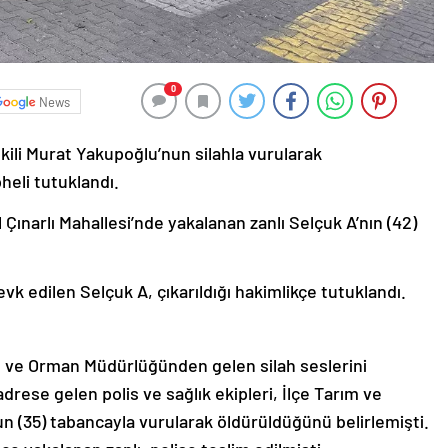
0
News
li Murat Yakupoğlu’nun silahla vurularak
pheli tutuklandı.
l Çınarlı Mahallesi’nde yakalanan zanlı Selçuk A’nın (42)
vk edilen Selçuk A, çıkarıldığı hakimlikçe tutuklandı.
m ve Orman Müdürlüğünden gelen silah seslerini
drese gelen polis ve sağlık ekipleri, İlçe Tarım ve
 (35) tabancayla vurularak öldürüldüğünü belirlemişti.