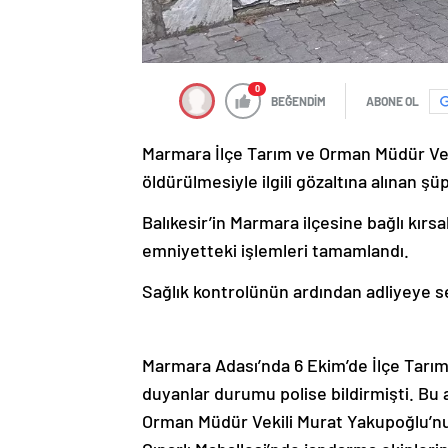
0
BEĞENDİM
ABONE OL
Marmara İlçe Tarım ve Orman Müdür Veki
öldürülmesiyle ilgili gözaltına alınan şü
Balıkesir’in Marmara ilçesine bağlı kırsa
emniyetteki işlemleri tamamlandı.
Sağlık kontrolünün ardından adliyeye se
Marmara Adası’nda 6 Ekim’de İlçe Tarı
duyanlar durumu polise bildirmişti. Bu a
Orman Müdür Vekili Murat Yakupoğlu’nun