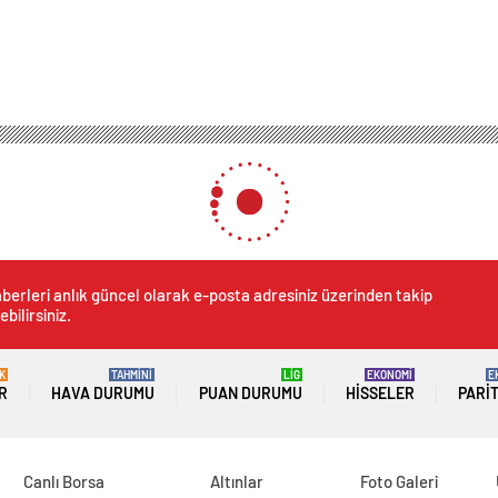
yuşturucu Operasyonu
manı’nda Uyuşturucu Opera