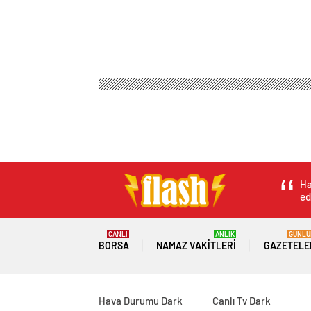
Flash Haber
Genel
Diyarbakır Havalimanı’nda U
Diyarbakır Havali