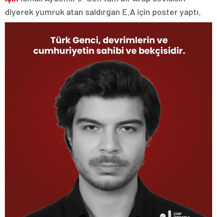
diyerek yumruk atan saldırgan E.A için poster yaptı.