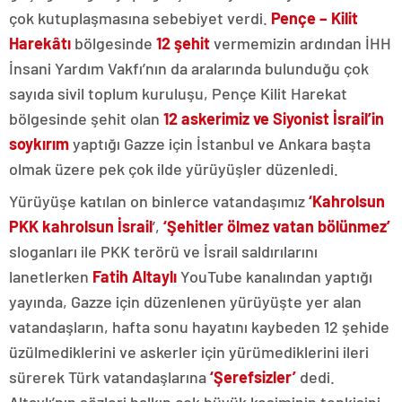
çok kutuplaşmasına sebebiyet verdi.
Pençe – Kilit
Harekâtı
bölgesinde
12 şehit
vermemizin ardından İHH
İnsani Yardım Vakfı’nın da aralarında bulunduğu çok
sayıda sivil toplum kuruluşu, Pençe Kilit Harekat
bölgesinde şehit olan
12 askerimiz ve Siyonist İsrail’in
soykırım
yaptığı Gazze için İstanbul ve Ankara başta
olmak üzere pek çok ilde yürüyüşler düzenledi.
Yürüyüşe katılan on binlerce vatandaşımız
‘Kahrolsun
PKK kahrolsun İsrail
’,
‘Şehitler ölmez vatan bölünmez’
sloganları ile PKK terörü ve İsrail saldırılarını
lanetlerken
Fatih Altaylı
YouTube kanalından yaptığı
yayında, Gazze için düzenlenen yürüyüşte yer alan
vatandaşların, hafta sonu hayatını kaybeden 12 şehide
üzülmediklerini ve askerler için yürümediklerini ileri
sürerek Türk vatandaşlarına
‘Şerefsizler’
dedi.
Altaylı’nın sözleri halkın çok büyük kesiminin tepkisini