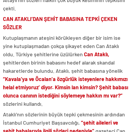
çekti.
CAN ATAKLI’DAN ŞEHİT BABASINA TEPKİ ÇEKEN
SÖZLER
Kutuplaşmanın ateşini körükleyen diğer bir isim ise
yine kutuplaşmadan çokça şikayet eden Can Ataklı
oldu. Türkiye şehitlerine üzülürken
Can Ataklı,
şehitlerden birinin babasını hedef alarak skandal
hakaretlerde bulundu. Ataklı, şehit babasına yönelik
“Kavala’ya ve Öcalan’a özgürlük isteyenlere hakkımızı
helal etmiyoruz’ diyor. Kimsin lan kimsin? Şehit babası
olunca canının istediğini söylemeye hakkın mı var?”
sözlerini kullandı.
Ataklı’nın sözlerinin büyük tepki çekmesinin ardından
İstanbul Cumhuriyet Başsavcılığı,
“şehit aileleri ve
şehit babalarıyla ilgili sözleri nedeniyle”
gazeteci Can