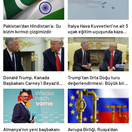
Pakistan’dan Hindistan’a: Su
İtalya Hava Kuvvetleri’ne ait 3
bizim kırmızı çizgimizdir
uçak eğitim uçuşunda kaza
yaptı
Donald Trump, Kanada
Trump’tan Orta Doğu turu
Başbakanı Carney’i Beyaz’da
değerlendirmesi: Büyük bir
ağırladı
duyuru yapacağız
Almanya’nın yeni başbakanı
Avrupa Birliği, Rusya’dan