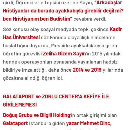
girdi. Öğrencilerin tepkisi üzerine Sayın,
“Arkadaşlar
Hristiyanlar da burada ayakkabıyla girebilir değil mi?
ben Hristiyanım ben Budistim”
cevabını verdi.
Söz konusu olay sosyal medyada tepki çekince
Kadir
Has Üniversitesi
söz konusu olaya ilişkin inceleme
başlattığını duyurdu. Mescide ayakkabılarıyla giren
öğretim görevlisi
Zeliha Gizem Sayın
‘ın 2015 yılındaki
hendek operasyonları esnasında yayınlanan hadsiz
bildiriye imza attığı, daha önce
2014 ve 2019
yıllarında
gözaltına alındığı öğrenildi.
GALATAPORT ve ZORLU CENTER’A KEFİYE İLE
GİRİLEMEMESİ
Doğuş Grubu ve Bilgili Holding
‘in ortak girişimi olan
Galataport
İstanbul’a giden
yazar Mehmet Dinç,