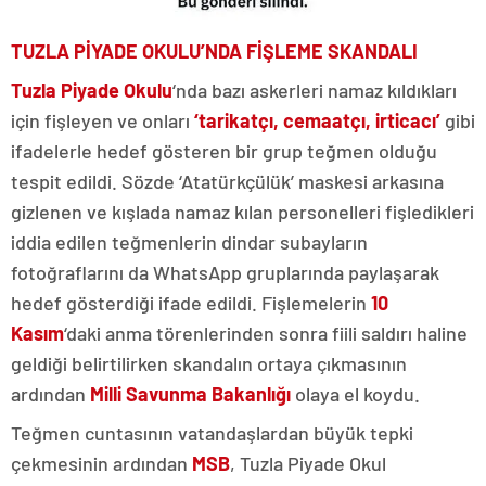
TUZLA PİYADE OKULU’NDA FİŞLEME SKANDALI
Tuzla Piyade Okulu
‘nda bazı askerleri namaz kıldıkları
için fişleyen ve onları
‘tarikatçı, cemaatçı, irticacı’
gibi
ifadelerle hedef gösteren bir grup teğmen olduğu
tespit edildi. Sözde ‘Atatürkçülük’ maskesi arkasına
gizlenen ve kışlada namaz kılan personelleri fişledikleri
iddia edilen teğmenlerin dindar subayların
fotoğraflarını da WhatsApp gruplarında paylaşarak
hedef gösterdiği ifade edildi. Fişlemelerin
10
Kasım
‘daki anma törenlerinden sonra fiili saldırı haline
geldiği belirtilirken skandalın ortaya çıkmasının
ardından
Milli Savunma Bakanlığı
olaya el koydu.
Teğmen cuntasının vatandaşlardan büyük tepki
çekmesinin ardından
MSB
, Tuzla Piyade Okul