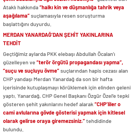
Ataklı hakkında
“halkı kin ve düşmanlığa tahrik veya
aşağılama”
suçlamasıyla resen soruşturma
başlattığını duyurdu.
MERDAN YANARDAĞ’DAN ŞEHİT YAKINLARINA
TEHDİT
Geçtiğimiz aylarda PKK elebaşı Abdullah Öcalan’ı
güzelleyen ve
“terör örgütü propagandası yapma”,
“suçu ve suçluyu övme”
suçlarından hapis cezası alan
CHP yandaşı Merdan Yanardağ da son bir hafta
içerisinde kutuplaşmayı körüklemek için elinden geleni
yaptı. Yanardağ, CHP Genel Başkanı Özgür Özel’e tepki
gösteren şehit yakınlarını hedef alarak
“CHP’liler o
cami avlularına gövde gösterisi yapmak için kitlesel
olarak gelirse oraya giremezsiniz.”
tehdidinde
bulundu.