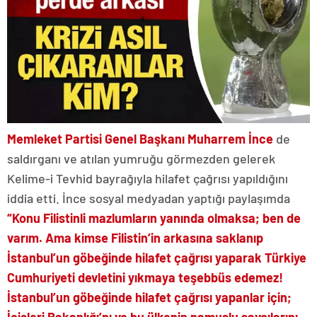
Memleket Partisi Genel Başkanı Muharrem İnce
de
saldırganı ve atılan yumruğu görmezden gelerek
Kelime-i Tevhid bayrağıyla hilafet çağrısı yapıldığını
iddia etti. İnce sosyal medyadan yaptığı paylaşımda
“Konu Filistinli mazlumların yanında olmaksa; ben de
varım. Ama kimse Filistin’in arkasına saklanıp
İstanbul’un göbeğinde hilafet çağrısı yaparak Türkiye
Cumhuriyeti devletini yıkmaya teşebbüs edemez!
İstanbul’un göbeğinde hilafet çağrısı yapanlar için;