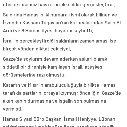
ofisine insansız hava aracı ile saldırı gerçekleştirdi.
Saldırıda Hamas’ın iki numaralı ismi olarak bilinen ve
İzzeddin Kassam Tugayları’nın kurucularından Salih El
Aruri ve 6 Hamas üyesi hayatını kaybetti.
İsrail’in gerçekleştirdiği saldırıların zamanlaması ise
birçok yönden dikkat çekiciydi.
Gazze’de soykırım devam ederken askeri olarak
şiddetli bir direnişle karşılaşan İsrail, ateşkes
görüşmelerine razı olmuştu.
Katar’ın ve Mısır’ın arabuluculuğuyla birlikte Hamas
tarafı da şartlarını ortaya koymuş; önceliğini Gazze’de
akan kanın durmasına ve işgalin son bulmasına
vermişti.
Hamas Siyasi Büro Başkanı İsmail Heniyye, Lübnan
saldırılarından kısa bir süre önce, ateşkese yönelik