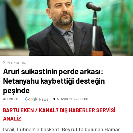
294 okunma
Aruri suikastinin perde arkası:
Netanyahu kaybettiği desteğin
peşinde
4 Ocak 2024 00:06
ABONE OL
News
BARTU EKEN / KANAL7 DIŞ HABERLER SERVİSİ
ANALİZ
İsrail, Lübnan’ın başkenti Beyrut’ta bulunan Hamas