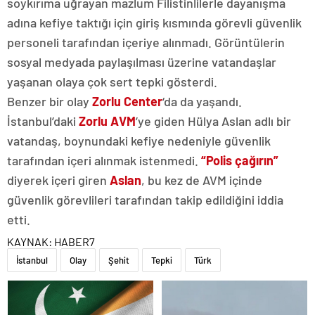
soykırıma uğrayan mazlum Filistinlilerle dayanışma
adına kefiye taktığı için giriş kısmında görevli güvenlik
personeli tarafından içeriye alınmadı. Görüntülerin
sosyal medyada paylaşılması üzerine vatandaşlar
yaşanan olaya çok sert tepki gösterdi.
Benzer bir olay
Zorlu Center
‘da da yaşandı.
İstanbul’daki
Zorlu AVM
’ye giden Hülya Aslan adlı bir
vatandaş, boynundaki kefiye nedeniyle güvenlik
tarafından içeri alınmak istenmedi.
“Polis çağırın”
diyerek içeri giren
Aslan
, bu kez de AVM içinde
güvenlik görevlileri tarafından takip edildiğini iddia
etti.
KAYNAK:
HABER7
İstanbul
Olay
Şehit
Tepki
Türk