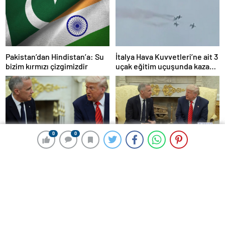
Pakistan’dan Hindistan’a: Su
İtalya Hava Kuvvetleri’ne ait 3
bizim kırmızı çizgimizdir
uçak eğitim uçuşunda kaza
yaptı
0
0
0
0
Donald Trump, Kanada
Trump’tan Orta Doğu turu
Başbakanı Carney’i Beyaz’da
değerlendirmesi: Büyük bir
ağırladı
duyuru yapacağız