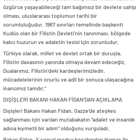
özgürce yaşayabileceği tam bağımsız bir devlete sahip
olması, uluslararası toplumun tarihi bir
sorumluluğudur. 1967 sınırları temelinde başkenti
Kudüs olan bir Filistin Devleti’nin tanınması, bölgede
kalıcı huzurun ve adaletin tesisi için zorunludur.
Türkiye olarak, millet ve devlet ortak bir duruşla,
Filistin davasının yanında olmaya devam edeceğiz.
Dualarımız, Filistin’deki kardeşlerimizledir,
mücadelelerinin onurlu ve adil bir sonuca ulaşacağına
inancımız tamdır.”
DIŞİŞLERİ BAKANI HAKAN FİDAN’DAN AÇIKLAMA
Dışişleri Bakanı Hakan Fidan, Gazze’de ateşkes
sağlanması için varılan mutabakatın “adalet ve insanlık
adına kıymetli bir adım” olduğunu vurguladı.
Bakan Fidan, X sosyal medya hesabından Hamas ile