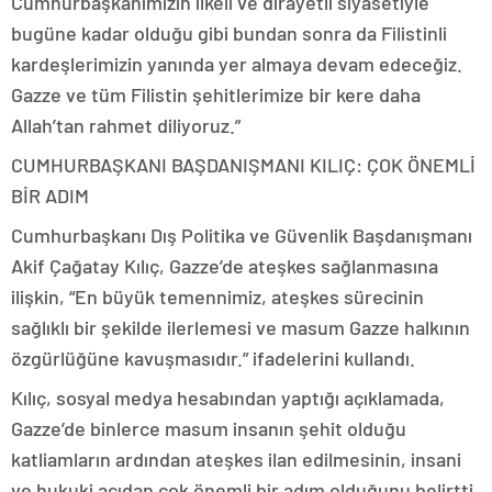
Cumhurbaşkanımızın ilkeli ve dirayetli siyasetiyle
bugüne kadar olduğu gibi bundan sonra da Filistinli
kardeşlerimizin yanında yer almaya devam edeceğiz.
Gazze ve tüm Filistin şehitlerimize bir kere daha
Allah’tan rahmet diliyoruz.”
CUMHURBAŞKANI BAŞDANIŞMANI KILIÇ: ÇOK ÖNEMLİ
BİR ADIM
Cumhurbaşkanı Dış Politika ve Güvenlik Başdanışmanı
Akif Çağatay Kılıç, Gazze’de ateşkes sağlanmasına
ilişkin, “En büyük temennimiz, ateşkes sürecinin
sağlıklı bir şekilde ilerlemesi ve masum Gazze halkının
özgürlüğüne kavuşmasıdır.” ifadelerini kullandı.
Kılıç, sosyal medya hesabından yaptığı açıklamada,
Gazze’de binlerce masum insanın şehit olduğu
katliamların ardından ateşkes ilan edilmesinin, insani
ve hukuki açıdan çok önemli bir adım olduğunu belirtti.