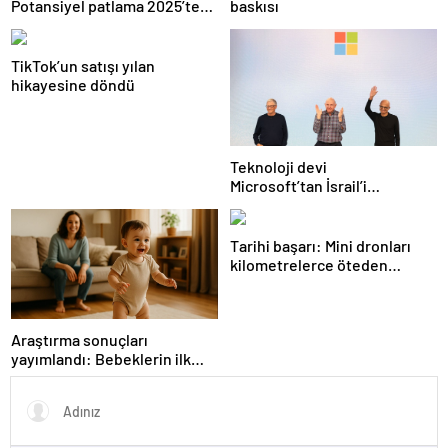
Potansiyel patlama 2025’te
baskısı
bekleniyor!
TikTok’un satışı yılan
hikayesine döndü
Teknoloji devi
Microsoft’tan İsrail’i
sevindirecek haber
Tarihi başarı: Mini dronları
kilometrelerce öteden
saptadı
Araştırma sonuçları
yayımlandı: Bebeklerin ilk
adımında genetik ve çevre
etkisi