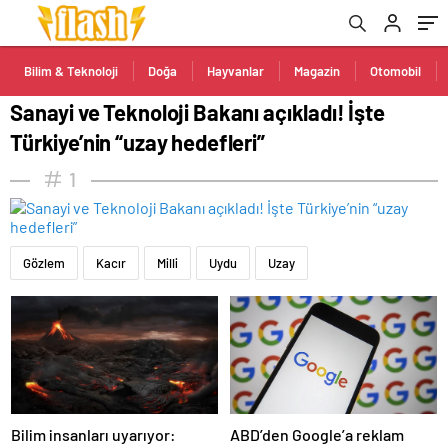
Bilim & Teknoloji
Doğa
Hayvanlar
Magazin
Otomobil
Sanayi ve Teknoloji Bakanı açıkladı! İşte
Türkiye’nin “uzay hedefleri”
1
Gözlem
Kacır
Milli
Uydu
Uzay
Bilim insanları uyarıyor:
ABD’den Google’a reklam