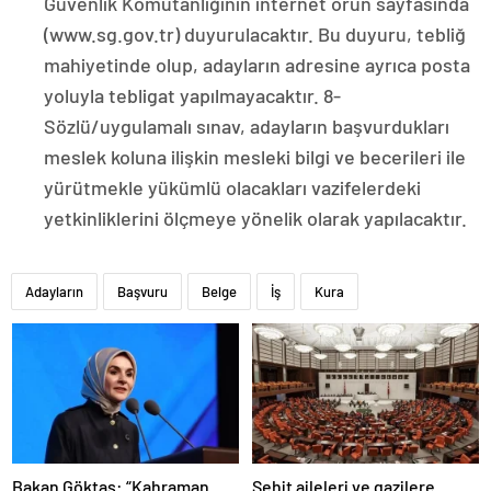
Güvenlik Komutanlığının internet örün sayfasında
(www.sg.gov.tr) duyurulacaktır. Bu duyuru, tebliğ
mahiyetinde olup, adayların adresine ayrıca posta
yoluyla tebligat yapılmayacaktır. 8-
Sözlü/uygulamalı sınav, adayların başvurdukları
meslek koluna ilişkin mesleki bilgi ve becerileri ile
yürütmekle yükümlü olacakları vazifelerdeki
yetkinliklerini ölçmeye yönelik olarak yapılacaktır.
Adayların
Başvuru
Belge
İş
Kura
Bakan Göktaş: “Kahraman
Şehit aileleri ve gazilere