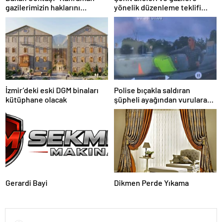
gazilerimizin haklarını
yönelik düzenleme teklifi
güçlendiren yeni bir dönemin
Meclis’te kabul edildi
kapılarını aralıyoruz”
İzmir’deki eski DGM binaları
Polise bıçakla saldıran
kütüphane olacak
şüpheli ayağından vurularak
yakalandı
Gerardi Bayi
Dikmen Perde Yıkama