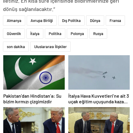
iletiniz. En kısa süre içerisinde bildirimlerinize geri
dönüş sağlanılacaktır.”
Almanya
Avrupa Birliği
Dış Politika
Dünya
Fransa
Güvenlik
İtalya
Politika
Polonya
Rusya
son dakika
Uluslararası İlişkiler
Pakistan’dan Hindistan’a: Su
İtalya Hava Kuvvetleri’ne ait 3
bizim kırmızı çizgimizdir
uçak eğitim uçuşunda kaza
yaptı