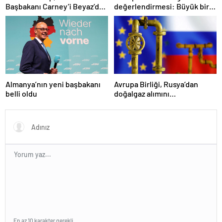
Başbakanı Carney’i Beyaz’da
değerlendirmesi: Büyük bir
ağırladı
duyuru yapacağız
Almanya’nın yeni başbakanı
Avrupa Birliği, Rusya’dan
belli oldu
doğalgaz alımını
sonlandıracak
En az 10 karakter gerekli