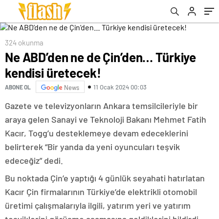
324 okunma
Ne ABD’den ne de Çin’den… Türkiye
kendisi üretecek!
11 Ocak 2024 00:03
ABONE OL
News
Gazete ve televizyonların Ankara temsilcileriyle bir
araya gelen Sanayi ve Teknoloji Bakanı Mehmet Fatih
Kacır, Togg’u desteklemeye devam edeceklerini
belirterek “Bir yanda da yeni oyuncuları teşvik
edeceğiz” dedi.
Bu noktada Çin’e yaptığı 4 günlük seyahati hatırlatan
Kacır Çin firmalarının Türkiye’de elektrikli otomobil
üretimi çalışmalarıyla ilgili, yatırım yeri ve yatırım