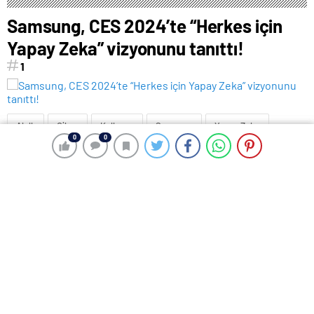
Samsung, CES 2024’te “Herkes için
Yapay Zeka” vizyonunu tanıttı!
1
Akıllı
Cihaz
Kullanıcı
Samsung
Yapay Zeka
0
0
0
0
Bilim insanları uyarıyor:
ABD’den Google’a reklam
Potansiyel patlama 2025’te
baskısı
bekleniyor!