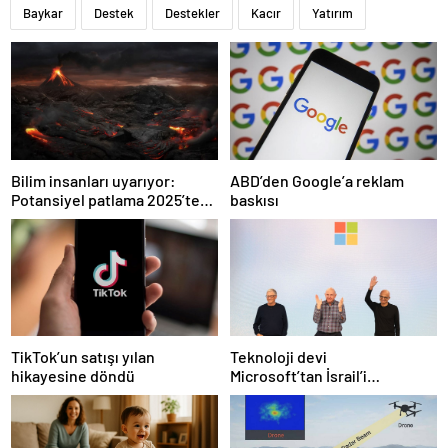
Baykar
Destek
Destekler
Kacır
Yatırım
Bilim insanları uyarıyor:
ABD’den Google’a reklam
Potansiyel patlama 2025’te
baskısı
bekleniyor!
Teknoloji devi
TikTok’un satışı yılan
Microsoft’tan İsrail’i
hikayesine döndü
sevindirecek haber