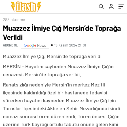
283 okunma
Muazzez İlmiye Çığ Mersin’de Toprağa
Verildi
19 Kasım 2024 21:01
ABONE OL
News
Muazzez İlmiye Çığ, Mersin’de toprağa verildi
MERSİN – Hayatını kaybeden Muazzez İlmiye Çığ’ın
cenazesi, Mersin’de toprağa verildi.
Rahatsızlığı nedeniyle Mersin’in merkez Mezitli
ilçesinde kaldırıldığı özel bir hastanede tedavisi
sürerken hayatını kaybeden Muazzez İlmiye Çığ için
Toroslar ilçesindeki Akbelen Şehir Mezarlığında ikindi
namazı sonrası tören düzenlendi. Tören öncesi Çığ’ın
üzerine Türk bayrağı örtülü tabutu önüne gelen kimi