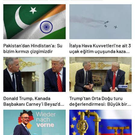
Pakistan’dan Hindistan’a: Su
İtalya Hava Kuvvetleri’ne ait 3
bizim kırmızı çizgimizdir
uçak eğitim uçuşunda kaza
yaptı
Donald Trump, Kanada
Trump’tan Orta Doğu turu
Başbakanı Carney’i Beyaz’da
değerlendirmesi: Büyük bir
ağırladı
duyuru yapacağız