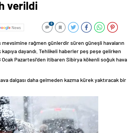
h verildi
0
News
 mevsimine rağmen günlerdir süren güneşli havaların
kapıya dayandı. Tehlikeli haberler peş peşe gelirken
8 Ocak Pazartesi’den itibaren Sibirya kökenli soğuk hava
 hava dalgası daha gelmeden kazma kürek yaktıracak bir