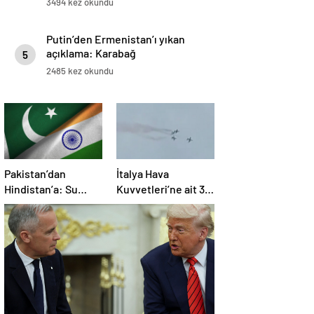
3494 kez okundu
Putin’den Ermenistan’ı yıkan
açıklama: Karabağ
5
Azerbaycan’ın ayrılmaz bir
2485 kez okundu
parçasıdır!
Pakistan’dan
İtalya Hava
Hindistan’a: Su
Kuvvetleri’ne ait 3
bizim kırmızı
uçak eğitim
çizgimizdir
uçuşunda kaza
yaptı