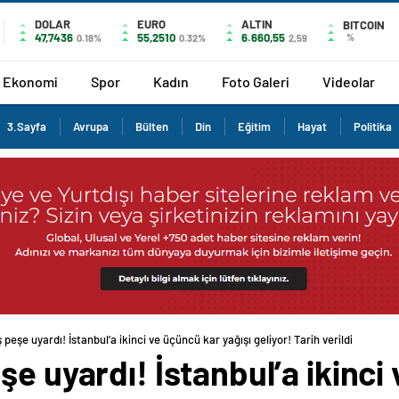
DOLAR
EURO
ALTIN
BITCOIN
47,7436
55,2510
6.660,55
%
0.18%
0.32%
2,59
Ekonomi
Spor
Kadın
Foto Galeri
Videolar
3.Sayfa
Avrupa
Bülten
Din
Eğitim
Hayat
Politika
 peşe uyardı! İstanbul’a ikinci ve üçüncü kar yağışı geliyor! Tarih verildi
şe uyardı! İstanbul’a ikinci