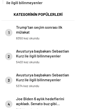
ile ilgili bilinmeyenler
KATEGORİNİN POPÜLERLERİ
Trump’tan seçim sonrası ilk
mülakat
1
8350 kez okundu
Avusturya başbakanı Sebastian
Kurz ile ilgili bilinmeyenler
2
5403 kez okundu
Avusturya başbakanı Sebastian
Kurz ile ilgili bilinmeyenler
3
5374 kez okundu
Joe Biden 6 aylık hedeflerini
açıkladı. Senato buz gibi…
4