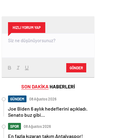
HIZLI YORUM YAP
GÖNDER
SON DAKİKA
HABERLERİ
GÜNDEM
08 Ağustos 2026
Joe Biden 6 aylık hedeflerini açıkladı.
Senato buz gibi…
SPOR
08 Ağustos 2026
En fazla kızaran takım Antalyaspor!