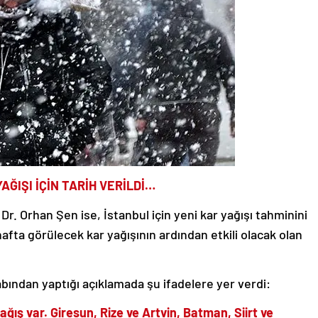
AĞIŞI İÇİN TARİH VERİLDİ…
. Orhan Şen ise, İstanbul için yeni kar yağışı tahminini
afta görülecek kar yağışının ardından etkili olacak olan
bından yaptığı açıklamada şu ifadelere yer verdi:
ş var. Giresun, Rize ve Artvin, Batman, Siirt ve