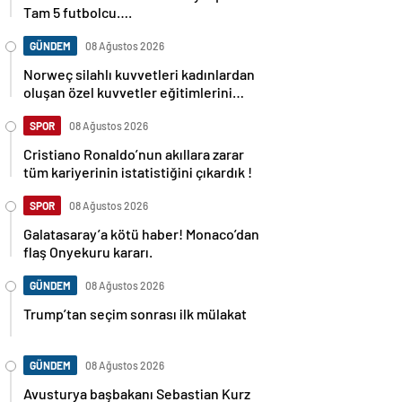
Tam 5 futbolcu….
GÜNDEM
08 Ağustos 2026
Norweç silahlı kuvvetleri kadınlardan
oluşan özel kuvvetler eğitimlerini
başlattı.
SPOR
08 Ağustos 2026
Cristiano Ronaldo’nun akıllara zarar
tüm kariyerinin istatistiğini çıkardık !
SPOR
08 Ağustos 2026
Galatasaray’a kötü haber! Monaco’dan
flaş Onyekuru kararı.
GÜNDEM
08 Ağustos 2026
Trump’tan seçim sonrası ilk mülakat
GÜNDEM
08 Ağustos 2026
Avusturya başbakanı Sebastian Kurz