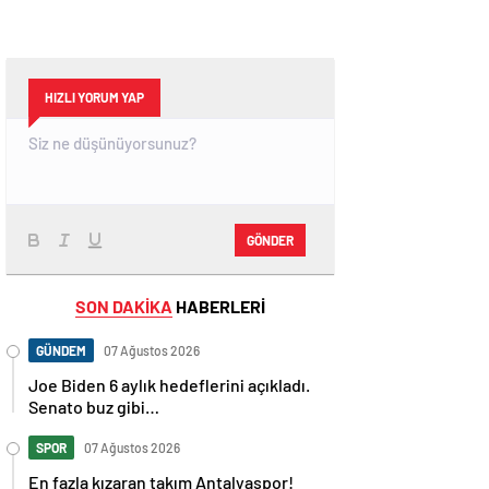
HIZLI YORUM YAP
GÖNDER
SON DAKİKA
HABERLERİ
GÜNDEM
07 Ağustos 2026
Joe Biden 6 aylık hedeflerini açıkladı.
Senato buz gibi…
SPOR
07 Ağustos 2026
En fazla kızaran takım Antalyaspor!