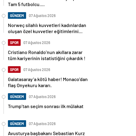
Tam 5 futbolcu….
GÜNDEM
07 Ağustos 2026
Norweç silahlı kuvvetleri kadınlardan
oluşan özel kuvvetler eğitimlerini
başlattı.
SPOR
07 Ağustos 2026
Cristiano Ronaldo’nun akıllara zarar
tüm kariyerinin istatistiğini çıkardık !
SPOR
07 Ağustos 2026
Galatasaray’a kötü haber! Monaco’dan
flaş Onyekuru kararı.
GÜNDEM
07 Ağustos 2026
Trump’tan seçim sonrası ilk mülakat
GÜNDEM
07 Ağustos 2026
Avusturya başbakanı Sebastian Kurz