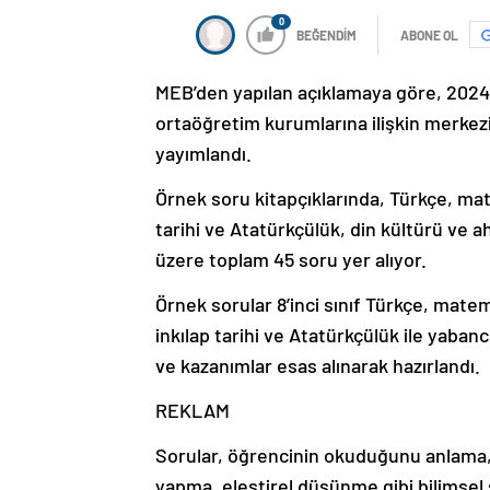
0
BEĞENDİM
ABONE OL
MEB’den yapılan açıklamaya göre, 2024-
ortaöğretim kurumlarına ilişkin merkezi
yayımlandı.
Örnek soru kitapçıklarında, Türkçe, mate
tarihi ve Atatürkçülük, din kültürü ve ahl
üzere toplam 45 soru yer alıyor.
Örnek sorular 8’inci sınıf Türkçe, matemat
inkılap tarihi ve Atatürkçülük ile yaban
ve kazanımlar esas alınarak hazırlandı.
REKLAM
Sorular, öğrencinin okuduğunu anlama
yapma, eleştirel düşünme gibi bilimsel 