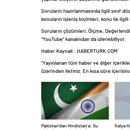
Soruların hazırlanmasında ilgili sınıf d
konuların işleniş biçimleri, konu ile ilgil
Soruların çözümleri, Ölçme, Değerlend
“YouTube” kanalından da izlenebiliyor.
Haber Kaynak : HABERTURK.COM
“Yayınlanan tüm haber ve diğer içerikler i
üzerinden iletiniz. En kısa süre içerisin
Pakistan’dan Hindistan’a: Su
İtalya H