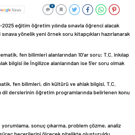
0
News
2025 eğitim öğretim yılında sınavla öğrenci alacak
 sınava yönelik yeni örnek soru kitapçıkları hazırlanarak
matik, fen bilimleri alanlarından 10’ar soru; T.C. inkılap
ak bilgisi ile İngilizce alanlarından ise 5’er soru olmak
ik, fen bilimleri, din kültürü ve ahlak bilgisi, T.C.
cı dil derslerinin öğretim programlarında belirlenen konu
, yorumlama, sonuç çıkarma, problem çözme, analiz
süreç becerilerini ölçecek nitelikte oluşturuldu.