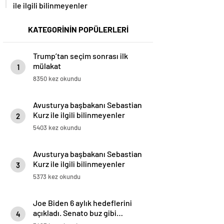
ile ilgili bilinmeyenler
KATEGORİNİN POPÜLERLERİ
Trump’tan seçim sonrası ilk
mülakat
1
8350 kez okundu
Avusturya başbakanı Sebastian
Kurz ile ilgili bilinmeyenler
2
5403 kez okundu
Avusturya başbakanı Sebastian
Kurz ile ilgili bilinmeyenler
3
5373 kez okundu
Joe Biden 6 aylık hedeflerini
açıkladı. Senato buz gibi…
4