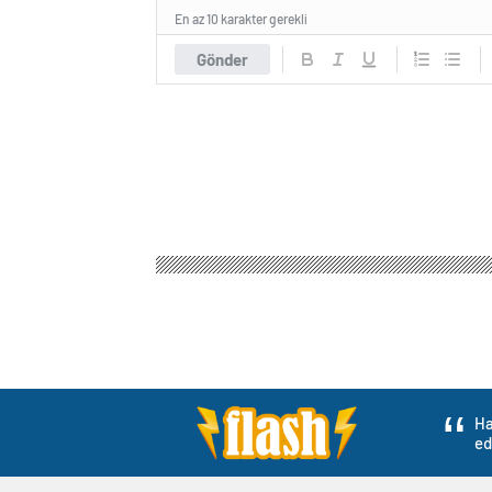
En az 10 karakter gerekli
Gönder
Flash Haber
Gündem
Eğitim
Öğretmenlerin te
Öğretmenlerin terc