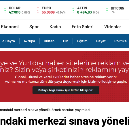
DOLAR
EURO
ALTIN
BITCOIN
47,7016
55,0609
6.494,93
%
0.06%
-0.14%
0,04
Ekonomi
Spor
Kadın
Foto Galeri
Videolar
3.Sayfa
Avrupa
Bülten
Din
Eğitim
Hayat
Politika
ındaki merkezi sınava yönelik örnek soruları yayımladı
daki merkezi sınava yöneli