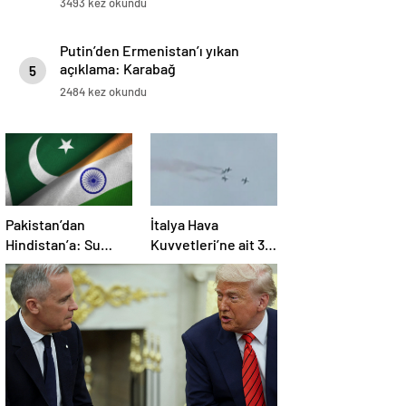
3493 kez okundu
Putin’den Ermenistan’ı yıkan
açıklama: Karabağ
5
Azerbaycan’ın ayrılmaz bir
2484 kez okundu
parçasıdır!
Pakistan’dan
İtalya Hava
Hindistan’a: Su
Kuvvetleri’ne ait 3
bizim kırmızı
uçak eğitim
çizgimizdir
uçuşunda kaza
yaptı