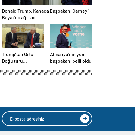
Donald Trump, Kanada Başbakanı Carney’i
Beyaz’da ağırladı
Trump’tan Orta
Almanya’nın yeni
Doğu turu
başbakanı belli oldu
değerlendirmesi:
Büyük bir duyuru
yapacağız
HIZLI YORUM YAP