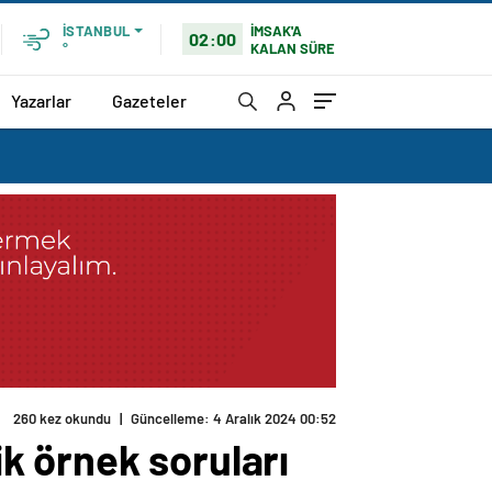
İMSAK'A
İSTANBUL
02:00
KALAN SÜRE
°
Yazarlar
Gazeteler
k örnek soruları