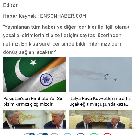
Editor
Haber Kaynak : ENSONHABER.COM
“Yayınlanan tüm haber ve diğer içerikler ile ilgili olarak
yasal bildirimlerinizi bize iletişim sayfası üzerinden
iletiniz. En kısa süre içerisinde bildirimlerinize geri
dönüş sağlanılacaktır.”
Pakistan’dan Hindistan’a: Su
İtalya Hava Kuvvetleri’ne ait 3
bizim kırmızı çizgimizdir
uçak eğitim uçuşunda kaza
yaptı
0
0
0
0