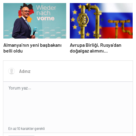
ağırladı
duyuru yapacağız
Almanya’nın yeni başbakanı
Avrupa Birliği, Rusya’dan
belli oldu
doğalgaz alımını
sonlandıracak
En az 10 karakter gerekli