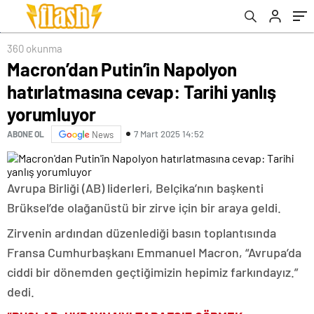
360 okunma
Macron’dan Putin’in Napolyon
hatırlatmasına cevap: Tarihi yanlış
yorumluyor
7 Mart 2025 14:52
ABONE OL
News
Avrupa Birliği (AB) liderleri, Belçika’nın başkenti
Brüksel’de olağanüstü bir zirve için bir araya geldi.
Zirvenin ardından düzenlediği basın toplantısında
Fransa Cumhurbaşkanı Emmanuel Macron, “Avrupa’da
ciddi bir dönemden geçtiğimizin hepimiz farkındayız.”
dedi.