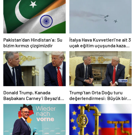
Pakistan’dan Hindistan’a: Su
İtalya Hava Kuvvetleri’ne ait 3
bizim kırmızı çizgimizdir
uçak eğitim uçuşunda kaza
yaptı
Donald Trump, Kanada
Trump’tan Orta Doğu turu
Başbakanı Carney’i Beyaz’da
değerlendirmesi: Büyük bir
ağırladı
duyuru yapacağız