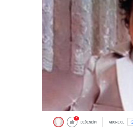
0
BEĞENDİM
ABONE OL