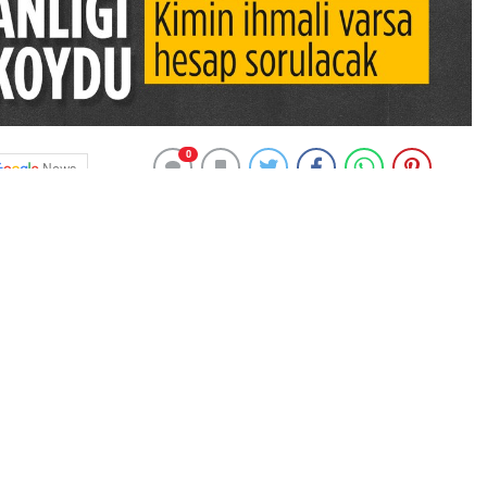
0
News
 tanesi sokak köpekleri..
un bir türlü çözülemiyor..