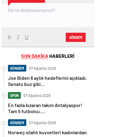
GÖNDER
SON DAKİKA
HABERLERİ
GÜNDEM
07 Ağustos 2026
Joe Biden 6 aylık hedeflerini açıkladı.
Senato buz gibi…
SPOR
07 Ağustos 2026
En fazla kızaran takım Antalyaspor!
Tam 5 futbolcu….
GÜNDEM
07 Ağustos 2026
Norweç silahlı kuvvetleri kadınlardan