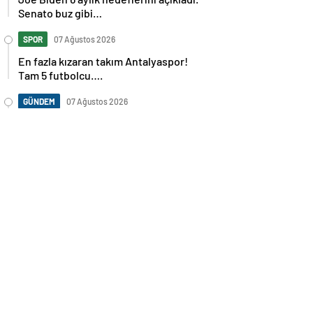
Senato buz gibi…
SPOR
07 Ağustos 2026
En fazla kızaran takım Antalyaspor!
Tam 5 futbolcu….
GÜNDEM
07 Ağustos 2026
Norweç silahlı kuvvetleri kadınlardan
oluşan özel kuvvetler eğitimlerini
başlattı.
SPOR
07 Ağustos 2026
Cristiano Ronaldo’nun akıllara zarar
tüm kariyerinin istatistiğini çıkardık !
SPOR
07 Ağustos 2026
Galatasaray’a kötü haber! Monaco’dan
flaş Onyekuru kararı.
GÜNDEM
07 Ağustos 2026
Trump’tan seçim sonrası ilk mülakat