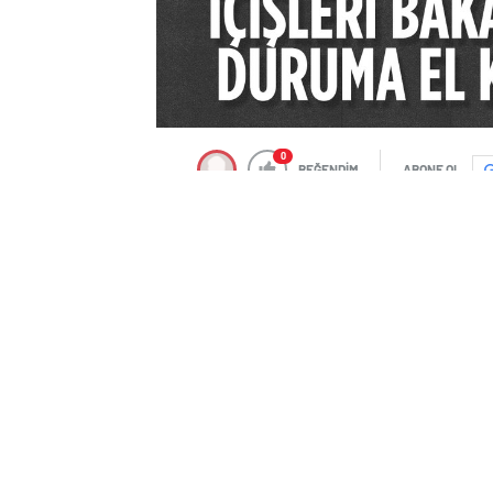
0
BEĞENDİM
ABONE OL
Türkiye’nin en önemli sorunlarından bir
Öyle ki çıkartılan yasaya rağmen bu sor