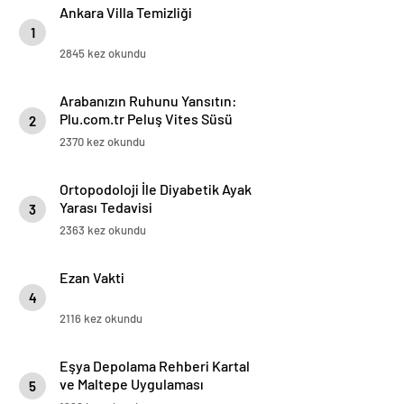
Ankara Villa Temizliği
1
2845 kez okundu
Arabanızın Ruhunu Yansıtın:
Plu.com.tr Peluş Vites Süsü
2
Modelleri
2370 kez okundu
Ortopodoloji İle Diyabetik Ayak
Yarası Tedavisi
3
2363 kez okundu
Ezan Vakti
4
2116 kez okundu
Eşya Depolama Rehberi Kartal
ve Maltepe Uygulaması
5