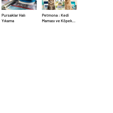
Pursaklar Halı
Petmona : Kedi
Yıkama
Maması ve Köpek
Maması İle Tüm
Evcil Hayvan
Ürünleri