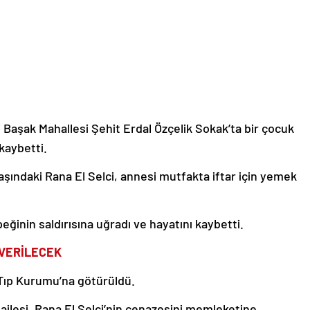
i Başak Mahallesi Şehit Erdal Özçelik Sokak’ta bir çocuk
kaybetti.
yaşındaki Rana El Selci, annesi mutfakta iftar için yemek
peğinin saldırısına uğradı ve hayatını kaybetti.
VERİLECEK
i Tıp Kurumu’na götürüldü.
ilesi, Rana El Selci’nin cenazesini memleketine