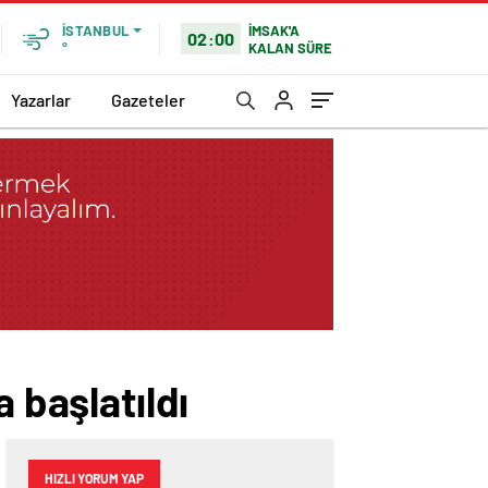
İMSAK'A
İSTANBUL
02:00
KALAN SÜRE
°
Yazarlar
Gazeteler
 başlatıldı
HIZLI YORUM YAP