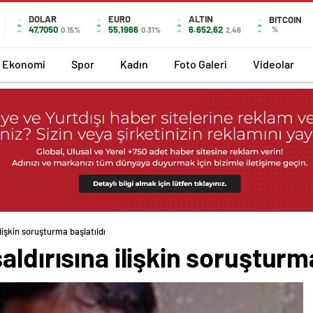
DOLAR
EURO
ALTIN
BITCOIN
47,7050
55,1966
6.652,62
%
0.15%
0.31%
2,46
Ekonomi
Spor
Kadın
Foto Galeri
Videolar
lişkin soruşturma başlatıldı
ldırısına ilişkin soruşturma