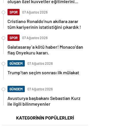
oluşan özel kuvvetler eğitimlerini
başlattı.
SPOR
07 Ağustos 2026
Cristiano Ronaldo’nun akıllara zarar
tüm kariyerinin istatistiğini çıkardık !
SPOR
07 Ağustos 2026
Galatasaray’a kötü haber! Monaco’dan
flaş Onyekuru kararı.
GÜNDEM
07 Ağustos 2026
Trump’tan seçim sonrası ilk mülakat
GÜNDEM
07 Ağustos 2026
Avusturya başbakanı Sebastian Kurz
ile ilgili bilinmeyenler
KATEGORİNİN POPÜLERLERİ