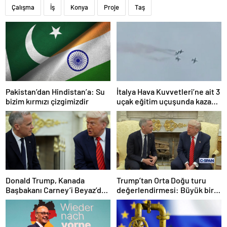
Çalışma
İş
Konya
Proje
Taş
Pakistan’dan Hindistan’a: Su
İtalya Hava Kuvvetleri’ne ait 3
bizim kırmızı çizgimizdir
uçak eğitim uçuşunda kaza
yaptı
Donald Trump, Kanada
Trump’tan Orta Doğu turu
Başbakanı Carney’i Beyaz’da
değerlendirmesi: Büyük bir
ağırladı
duyuru yapacağız