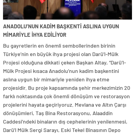
ANADOLU’NUN KADİM BAŞKENTİ ASLINA UYGUN
MİMARİYLE İHYA EDİLİYOR
Bu gayretlerin en önemli sembollerinden birinin
Türkiye’nin en büyük ihya projesi olan Darü’l-Mülk
Projesi olduğuna dikkati çeken Başkan Altay, “Darü’l-
Mülk Projesi kısaca Anadolu’nun kadim başkentini
aslına uygun bir mimariyle yeniden ihya etme
projesidir. Bu proje kapsamında şehir merkezimizin 20
farklı noktasında çok önemli dönüşüm ve restorasyon
projelerini hayata geçiriyoruz. Mevlana ve Altın Çarşı
dönüşümleri, Taş Bina Restorasyonu, Alaaddin
Caddesi’ndeki binaların dış cephelerinin yenilenmesi,
Darü’l Mülk Sergi Sarayı, Eski Tekel Binasının Depo