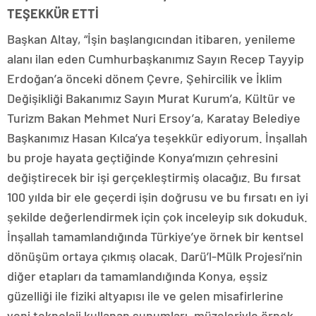
TEŞEKKÜR ETTİ
Başkan Altay, “İşin başlangıcından itibaren, yenileme
alanı ilan eden Cumhurbaşkanımız Sayın Recep Tayyip
Erdoğan’a önceki dönem Çevre, Şehircilik ve İklim
Değişikliği Bakanımız Sayın Murat Kurum’a, Kültür ve
Turizm Bakan Mehmet Nuri Ersoy’a, Karatay Belediye
Başkanımız Hasan Kılca’ya teşekkür ediyorum. İnşallah
bu proje hayata geçtiğinde Konya’mızın çehresini
değiştirecek bir işi gerçekleştirmiş olacağız. Bu fırsat
100 yılda bir ele geçerdi işin doğrusu ve bu fırsatı en iyi
şekilde değerlendirmek için çok inceleyip sık dokuduk.
İnşallah tamamlandığında Türkiye’ye örnek bir kentsel
dönüşüm ortaya çıkmış olacak. Darü’l-Mülk Projesi’nin
diğer etapları da tamamlandığında Konya, eşsiz
güzelliği ile fiziki altyapısı ile ve gelen misafirlerine
yeni teknoloji kullanan sunumları, müzeleriyle örnek