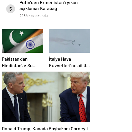
Putin’den Ermenistan’ı yıkan
açıklama: Karabağ
5
Azerbaycan’ın ayrılmaz bir
2484 kez okundu
parçasıdır!
Pakistan’dan
İtalya Hava
Hindistan’a: Su
Kuvvetleri’ne ait 3
bizim kırmızı
uçak eğitim
çizgimizdir
uçuşunda kaza
yaptı
Donald Trump, Kanada Başbakanı Carney’i