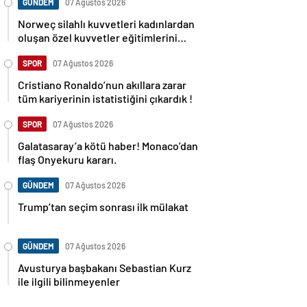
GÜNDEM
07 Ağustos 2026
Norweç silahlı kuvvetleri kadınlardan
oluşan özel kuvvetler eğitimlerini
başlattı.
SPOR
07 Ağustos 2026
Cristiano Ronaldo’nun akıllara zarar
tüm kariyerinin istatistiğini çıkardık !
SPOR
07 Ağustos 2026
Galatasaray’a kötü haber! Monaco’dan
flaş Onyekuru kararı.
GÜNDEM
07 Ağustos 2026
Trump’tan seçim sonrası ilk mülakat
GÜNDEM
07 Ağustos 2026
Avusturya başbakanı Sebastian Kurz
ile ilgili bilinmeyenler