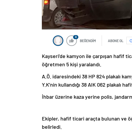
0
BEĞENDİM
ABONE OL
Kayseri’de kamyon ile çarpışan hafif tic
öğretmen 5 kişi yaralandı.
A.Ö. idaresindeki 38 HP 824 plakalı ka
Y.K’nin kullandığı 38 AIK 062 plakalı hafif
İhbar üzerine kaza yerine polis, jandarm
Ekipler, hafif ticari araçta bulunan ve
belirledi.