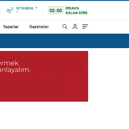
İMSAK'A
İSTANBUL
02:00
KALAN SÜRE
°
Yazarlar
Gazeteler