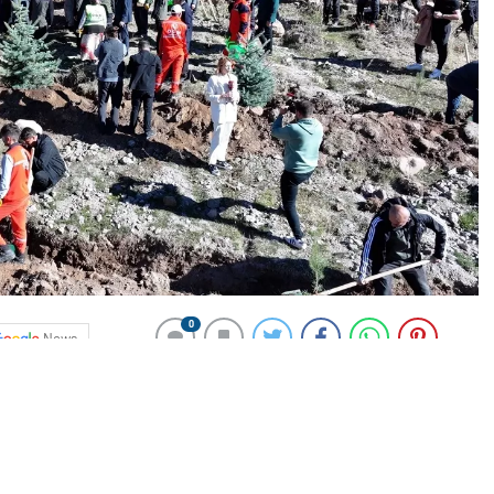
0
News
ımıyla Palandöken Dağı’nda fidan dikimi yapıldı.
 Müdürlüğü arasında imzalanan protokol kapsamında
ği düzenlendi.