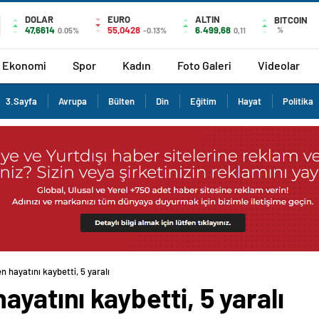
DOLAR
EURO
ALTIN
BITCOIN
47,6614
55,0428
6.499,68
%
0.05%
-0.13%
0,11
Ekonomi
Spor
Kadın
Foto Galeri
Videolar
3.Sayfa
Avrupa
Bülten
Din
Eğitim
Hayat
Politika
 hayatını kaybetti, 5 yaralı
yatını kaybetti, 5 yaralı