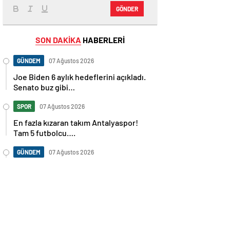
GÖNDER
SON DAKİKA
HABERLERİ
GÜNDEM
07 Ağustos 2026
Joe Biden 6 aylık hedeflerini açıkladı.
Senato buz gibi…
SPOR
07 Ağustos 2026
En fazla kızaran takım Antalyaspor!
Tam 5 futbolcu….
GÜNDEM
07 Ağustos 2026
Norweç silahlı kuvvetleri kadınlardan
oluşan özel kuvvetler eğitimlerini
başlattı.
SPOR
07 Ağustos 2026
Cristiano Ronaldo’nun akıllara zarar
tüm kariyerinin istatistiğini çıkardık !