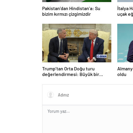
Pakistan’dan Hindistan’a: Su
İtalya H
bizim kırmızı çizgimizdir
uçak eğ
Trump’tan Orta Doğu turu
Almanya
değerlendirmesi: Büyük bir
oldu
duyuru yapacağız