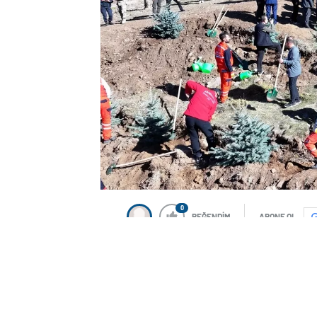
0
BEĞENDİM
ABONE OL
Erzurum’da Vali Mustafa Çiftçi’nin katıl
Büyükşehir Belediyesi ve Orman Bölge
Palandöken Dağı’nda fidan dikim etkinli