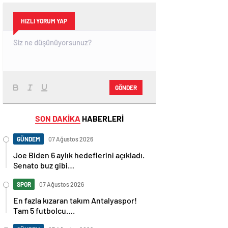
HIZLI YORUM YAP
GÖNDER
SON DAKİKA
HABERLERİ
GÜNDEM
07 Ağustos 2026
Joe Biden 6 aylık hedeflerini açıkladı.
Senato buz gibi…
SPOR
07 Ağustos 2026
En fazla kızaran takım Antalyaspor!
Tam 5 futbolcu….