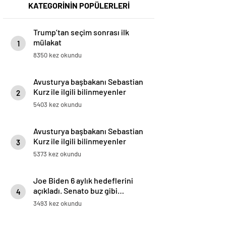
KATEGORİNİN POPÜLERLERİ
Trump’tan seçim sonrası ilk
mülakat
1
8350 kez okundu
Avusturya başbakanı Sebastian
Kurz ile ilgili bilinmeyenler
2
5403 kez okundu
Avusturya başbakanı Sebastian
Kurz ile ilgili bilinmeyenler
3
5373 kez okundu
Joe Biden 6 aylık hedeflerini
açıkladı. Senato buz gibi…
4
3493 kez okundu