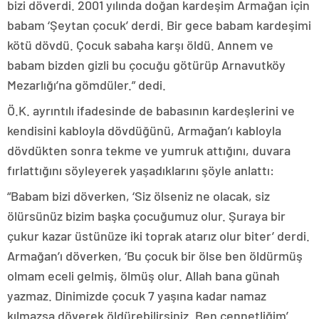
bizi döverdi. 2001 yılında doğan kardeşim Armağan için
babam ‘Şeytan çocuk’ derdi. Bir gece babam kardeşimi
kötü dövdü. Çocuk sabaha karşı öldü. Annem ve
babam bizden gizli bu çocuğu götürüp Arnavutköy
Mezarlığı’na gömdüler.” dedi.
Ö.K. ayrıntılı ifadesinde de babasının kardeşlerini ve
kendisini kabloyla dövdüğünü, Armağan’ı kabloyla
dövdükten sonra tekme ve yumruk attığını, duvara
fırlattığını söyleyerek yaşadıklarını şöyle anlattı:
“Babam bizi döverken, ‘Siz ölseniz ne olacak, siz
ölürsünüz bizim başka çocuğumuz olur. Şuraya bir
çukur kazar üstünüze iki toprak atarız olur biter’ derdi.
Armağan’ı döverken, ‘Bu çocuk bir ölse ben öldürmüş
olmam eceli gelmiş, ölmüş olur. Allah bana günah
yazmaz. Dinimizde çocuk 7 yaşına kadar namaz
kılmazsa döverek öldürebilirsiniz. Ben cennetliğim’