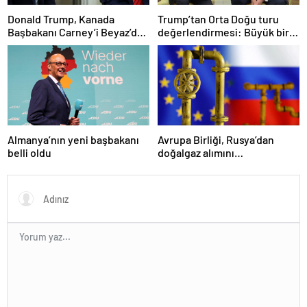
Donald Trump, Kanada
Trump’tan Orta Doğu turu
Başbakanı Carney’i Beyaz’da
değerlendirmesi: Büyük bir
ağırladı
duyuru yapacağız
Almanya’nın yeni başbakanı
Avrupa Birliği, Rusya’dan
belli oldu
doğalgaz alımını
sonlandıracak