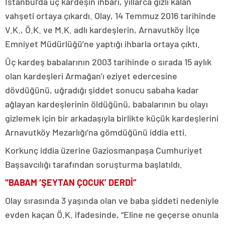
İstanbul’da üç kardeşin ihbarı, yıllarca gizli kalan
vahşeti ortaya çıkardı. Olay, 14 Temmuz 2016 tarihinde
V.K., Ö.K. ve M.K. adlı kardeşlerin, Arnavutköy İlçe
Emniyet Müdürlüğü’ne yaptığı ihbarla ortaya çıktı.
Üç kardeş babalarının 2003 tarihinde o sırada 15 aylık
olan kardeşleri Armağan’ı eziyet edercesine
dövdüğünü, uğradığı şiddet sonucu sabaha kadar
ağlayan kardeşlerinin öldüğünü, babalarının bu olayı
gizlemek için bir arkadaşıyla birlikte küçük kardeşlerini
Arnavutköy Mezarlığı’na gömdüğünü iddia etti.
Korkunç iddia üzerine Gaziosmanpaşa Cumhuriyet
Başsavcılığı tarafından soruşturma başlatıldı.
“BABAM ‘ŞEYTAN ÇOCUK’ DERDİ”
Olay sırasında 3 yaşında olan ve baba şiddeti nedeniyle
evden kaçan Ö.K. ifadesinde, “Eline ne geçerse onunla