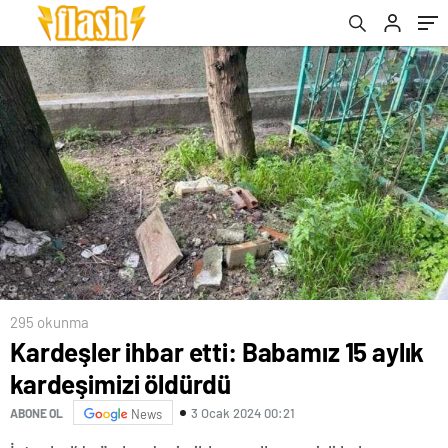
295 okunma
Kardeşler ihbar etti: Babamız 15 aylık
kardeşimizi öldürdü
3 Ocak 2024 00:21
ABONE OL
News