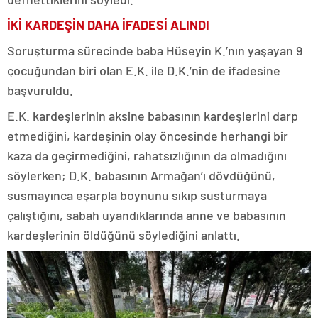
İKİ KARDEŞİN DAHA İFADESİ ALINDI
Soruşturma sürecinde baba Hüseyin K.’nın yaşayan 9
çocuğundan biri olan E.K. ile D.K.’nin de ifadesine
başvuruldu.
E.K. kardeşlerinin aksine babasının kardeşlerini darp
etmediğini, kardeşinin olay öncesinde herhangi bir
kaza da geçirmediğini, rahatsızlığının da olmadığını
söylerken; D.K. babasının Armağan’ı dövdüğünü,
susmayınca eşarpla boynunu sıkıp susturmaya
çalıştığını, sabah uyandıklarında anne ve babasının
kardeşlerinin öldüğünü söylediğini anlattı.