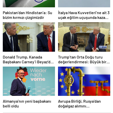
Pakistan’dan Hindistan’a: Su
İtalya Hava Kuvvetleri’ne ait 3
bizim kırmızı çizgimizdir
uçak eğitim uçuşunda kaza
yaptı
Donald Trump, Kanada
Trump’tan Orta Doğu turu
Başbakanı Carney’i Beyaz’da
değerlendirmesi: Büyük bir
ağırladı
duyuru yapacağız
Almanya’nın yeni başbakanı
Avrupa Birliği, Rusya’dan
belli oldu
doğalgaz alımını
sonlandıracak