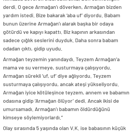
derdi. O gece Armağan’ı döverken, Armağan bizden
yardım istedi. Bize bakarak ‘aba uf’ diyordu. Babam
bunun üzerine Armağan’ı alarak başka bir odaya
götürdü ve kapıyı kapattı. Biz kapının arkasından
sadece çığlık seslerini duyduk. Daha sonra babam
odadan çıktı, gidip uyudu.
Armağan teyzemin yanındaydı. Teyzem Armağan’a
mama ve su vermeye, susturmaya çalışıyordu.
Armağan sürekli ‘uf, uf’ diye ağlıyordu. Teyzem
susturmaya çalışıyordu, ancak ateşi yükseliyordu.
Armağan iyice kötüleşince teyzem, annem ve babamın
odasına gidip ‘Armağan ölüyor’ dedi. Ancak ikisi de
umursamadı. Armağan’ı babamın öldürdüğünü
kimseye söylemiyorlardı.”
Olay sırasında 5 yaşında olan V.K. ise babasının küçük