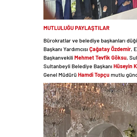
MUTLULUĞU PAYLAŞTILAR
Bürokratlar ve belediye başkanları düğü
Başkanı Yardımcısı
Çağatay Özdemir
, 
Başkanvekili
Mehmet Tevfik Göksu
, Su
Sultanbeyli Belediye Başkanı
Hüseyin K
Genel Müdürü
Hamdi Topçu
mutlu günde