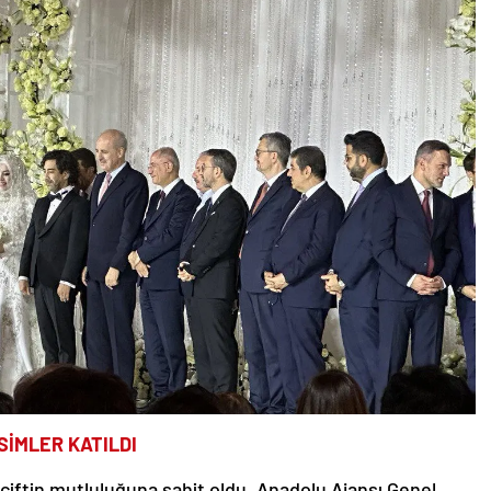
SİMLER KATILDI
çiftin mutluluğuna şahit oldu. Anadolu Ajansı Genel