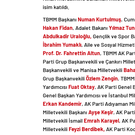
isim katıldı.
TBMM Başkanı
Numan Kurtulmuş
, Cum
Hakan Fidan
, Adalet Bakanı
Yılmaz Tun
Abdulkadir Uraloğlu,
Gençlik ve Spor 
İbrahim Yumaklı
, Aile ve Sosyal Hizmet
Prof. Dr. Fahrettin Altun
, TBMM AK Part
Parti Grup Başkanvekili ve Çankırı Mille
Başkanvekili ve Manisa Milletvekili
Baha
Grup Başkanvekili
Özlem Zengin
, TBMM
Yardımcısı
Fuat Oktay
, AK Parti Genel 
Genel Başkan Yardımcısı ve İstanbul Mil
Erkan Kandemir
, AK Parti Adıyaman Mil
Milletvekili Başkanı
Ayşe Keşir
, AK Part
Milletvekili İsmail
Emrah Karayel
, AK Pa
Milletvekili
Feyzi Berdibek,
AK Parti Koca