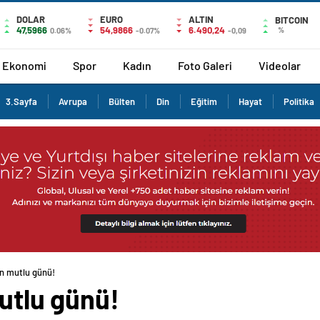
DOLAR
EURO
ALTIN
BITCOIN
47,5966
54,9866
6.490,24
%
0.06%
-0.07%
-0,09
Ekonomi
Spor
Kadın
Foto Galeri
Videolar
3.Sayfa
Avrupa
Bülten
Din
Eğitim
Hayat
Politika
in mutlu günü!
mutlu günü!