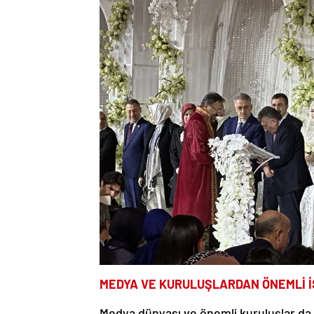
MEDYA VE KURULUŞLARDAN ÖNEMLİ İ
Medya dünyası ve önemli kuruluşlar da 