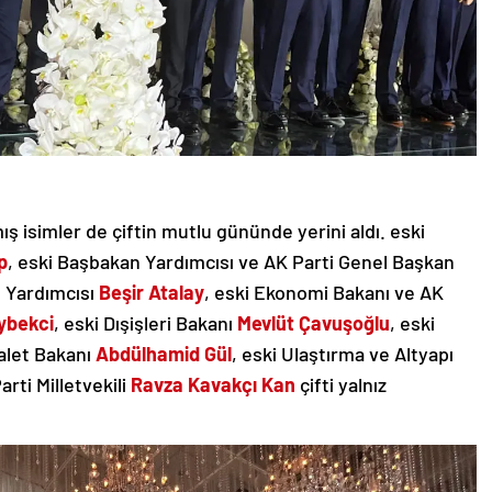
isimler de çiftin mutlu gününde yerini aldı. eski
p
, eski Başbakan Yardımcısı ve AK Parti Genel Başkan
n Yardımcısı
Beşir Atalay
, eski Ekonomi Bakanı ve AK
ybekci
, eski Dışişleri Bakanı
Mevlüt Çavuşoğlu
, eski
dalet Bakanı
Abdülhamid Gül
, eski Ulaştırma ve Altyapı
rti Milletvekili
Ravza Kavakçı Kan
çifti yalnız