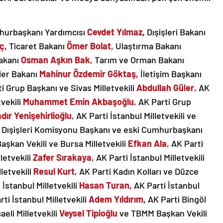
hurbaşkanı Yardımcısı
Cevdet Yılmaz,
Dışişleri Bakanı
ç,
Ticaret Bakanı
Ömer Bolat
, Ulaştırma Bakanı
Bakanı
Osman Aşkın Bak
, Tarım ve Orman Bakanı
ler Bakanı
Mahinur Özdemir Göktaş,
İletişim Başkanı
i Grup Başkanı ve Sivas Milletvekili
Abdullah Güler
, AK
tvekili
Muhammet Emin Akbaşoğlu
, AK Parti Grup
dır Yenişehirlioğlu
, AK Parti İstanbul Milletvekili ve
 Dışişleri Komisyonu Başkanı ve eski Cumhurbaşkanı
Başkan Vekili ve Bursa Milletvekili
Efkan Ala
, AK Parti
letvekili
Zafer Sırakaya
, AK Parti İstanbul Milletvekili
letvekili
Resul Kurt
, AK Parti Kadın Kolları ve Düzce
i İstanbul Milletvekili
Hasan Turan,
AK Parti İstanbul
rti İstanbul Milletvekili
Adem Yıldırım,
AK Parti Bingöl
eli Milletvekili
Veysel Tipioğlu
ve TBMM Başkan Vekili