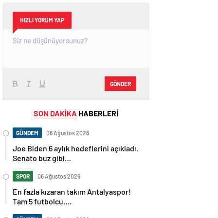
HIZLI YORUM YAP
GÖNDER
SON DAKİKA
HABERLERİ
GÜNDEM
06 Ağustos 2026
Joe Biden 6 aylık hedeflerini açıkladı.
Senato buz gibi…
SPOR
06 Ağustos 2026
En fazla kızaran takım Antalyaspor!
Tam 5 futbolcu….