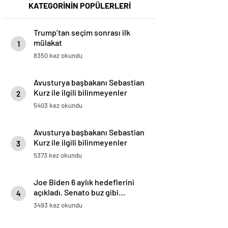
KATEGORİNİN POPÜLERLERİ
Trump’tan seçim sonrası ilk
mülakat
1
8350 kez okundu
Avusturya başbakanı Sebastian
Kurz ile ilgili bilinmeyenler
2
5403 kez okundu
Avusturya başbakanı Sebastian
Kurz ile ilgili bilinmeyenler
3
5373 kez okundu
Joe Biden 6 aylık hedeflerini
açıkladı. Senato buz gibi…
4
3493 kez okundu