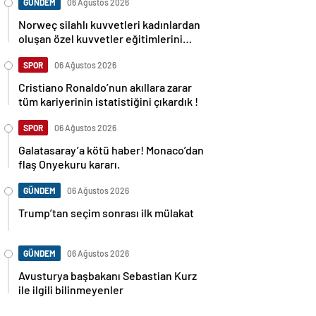
GÜNDEM
06 Ağustos 2026
Norweç silahlı kuvvetleri kadınlardan
oluşan özel kuvvetler eğitimlerini
başlattı.
SPOR
06 Ağustos 2026
Cristiano Ronaldo’nun akıllara zarar
tüm kariyerinin istatistiğini çıkardık !
SPOR
06 Ağustos 2026
Galatasaray’a kötü haber! Monaco’dan
flaş Onyekuru kararı.
GÜNDEM
06 Ağustos 2026
Trump’tan seçim sonrası ilk mülakat
GÜNDEM
06 Ağustos 2026
Avusturya başbakanı Sebastian Kurz
ile ilgili bilinmeyenler