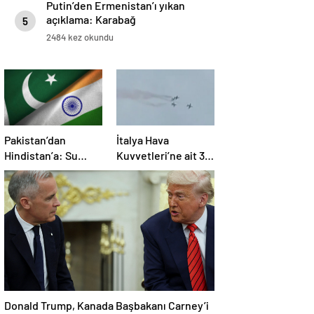
Putin’den Ermenistan’ı yıkan
açıklama: Karabağ
5
Azerbaycan’ın ayrılmaz bir
2484 kez okundu
parçasıdır!
Pakistan’dan
İtalya Hava
Hindistan’a: Su
Kuvvetleri’ne ait 3
bizim kırmızı
uçak eğitim
çizgimizdir
uçuşunda kaza
yaptı
Donald Trump, Kanada Başbakanı Carney’i