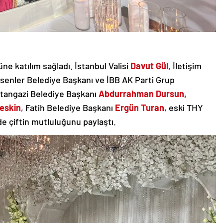
ne katılım sağladı. İstanbul Valisi
Davut Gül,
İletişim
Esenler Belediye Başkanı ve İBB AK Parti Grup
ltangazi Belediye Başkanı
Abdurrahman Dursun,
eskin
, Fatih Belediye Başkanı
Ergün Turan
, eski THY
 çiftin mutluluğunu paylaştı.