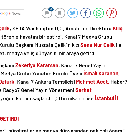
0
News
elik
, SETA Washington D.C. Araştırma Direktörü
Kılıç
 törenle hayatını birleştirdi. Kanal 7 Medya Grubu
urulu Başkanı Mustafa Çelik’in kızı
Sena Nur Çelik
ile
et, medya ve iş dünyasını bir araya getirdi.
Başkanı
Zekeriya Karaman
, Kanal 7 Genel Yayın
7 Medya Grubu Yönetim Kurulu Üyesi
İsmail Karahan,
Öztürk,
Kanal 7 Ankara Temsilcisi
Mehmet Acet,
Haber7
e Radyo7 Genel Yayın Yönetmeni
Serhat
yoğun katılım sağlandı. Çiftin nikahını ise
İstanbul İl
 GETİRDİ
leri, bürokratlar ve medya dünyasından pek çok önemli