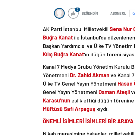
0
BEĞENDİM
ABONE OL
AK Parti İstanbul Milletvekili
Sena Nur Ç
Buğra Kanat
ile İstanbul’da düzenlenen
Başkan Yardımcısı ve Ülke TV Yönetim K
Kılıç Buğra Kanat
’ın düğün töreni siyas
Kanal 7 Medya Grubu Yönetim Kurulu 
Yönetmeni
Dr. Zahid Akman
ve Kanal 
Ülke TV Genel Yayın Yönetmeni
Hasan 
Genel Yayın Yönetmeni
Osman Ateşli
v
Karasu’nun
eşlik ettiği düğün törenine 
Müftüsü Safi Arpaguş
kıydı.
ÖNEMLİ İSİMLERİ İSİMLERİ BİR ARAYA
Nikah merasimine bakanlar, milletvekil