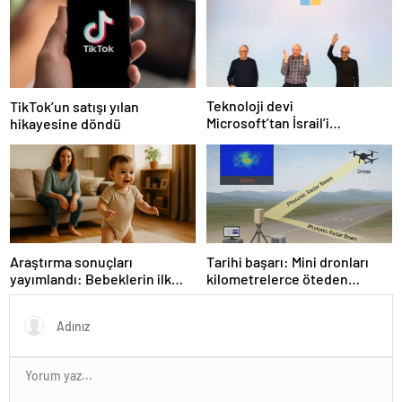
Teknoloji devi
TikTok’un satışı yılan
Microsoft’tan İsrail’i
hikayesine döndü
sevindirecek haber
Araştırma sonuçları
Tarihi başarı: Mini dronları
yayımlandı: Bebeklerin ilk
kilometrelerce öteden
adımında genetik ve çevre
saptadı
etkisi