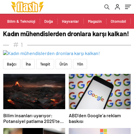
Bilim & Teknoloji
Doğa
Hayvanlar
Magazin
Otomobil
Kadın mühendislerden dronlara karşı kalkan!
1
Bağcı
İha
Tespit
Ürün
Yön
Bilim insanları uyarıyor:
ABD’den Google’a reklam
Potansiyel patlama 2025’te
baskısı
bekleniyor!