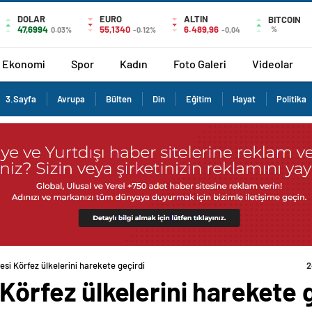
DOLAR
EURO
ALTIN
BITCOIN
47,6994
55,1340
6.489,96
%
0.03%
-0.12%
-0,04
Ekonomi
Spor
Kadın
Foto Galeri
Videolar
3.Sayfa
Avrupa
Bülten
Din
Eğitim
Hayat
Politika
mesi Körfez ülkelerini harekete geçirdi
2
 Körfez ülkelerini harekete 