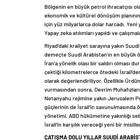
Bölgenin en büyük petrol ihracatçısı 
ekonomik ve kültürel dönüşüm planının 
için yüz milyarlarca dolar harcadı. Yeni
Yapay zeka atılımları yapıldı ve çalışma
Riyad’daki kraliyet sarayına yakın Suudi
demeçte Suudi Arabistan’ın en büyük ö
İran’a yönelik olası bir saldırı olması 
çektiği kilometrelerce ötedeki İsrail’d
olarak değerlendiriliyor. Özellikle Ürdün
vurmasından sonra, Devrim Muhafızları’n
Netanyahu rejimine yakın Jerusalem Pos
güçlerinin de İsrail’in savunulmasında ön
yönetimi, ABD hükümetine yakınlığı se
İsrail’in karşılık vereceği yeni bir mi
ÇATIŞMA DOLU YILLAR SUUDİ ARABİS