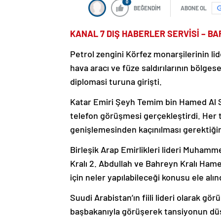
0
BEĞENDİM
ABONE OL
KANAL 7 DIŞ HABERLER SERVİSİ – B
Petrol zengini Körfez monarşilerinin lide
hava aracı ve füze saldırılarının bölgesel
diplomasi turuna girişti.
Katar Emiri Şeyh Temim bin Hamed Al S
telefon görüşmesi gerçekleştirdi. Her 
genişlemesinden kaçınılması gerektiğin
Birleşik Arap Emirlikleri lideri Muham
Kralı 2. Abdullah ve Bahreyn Kralı Hame
için neler yapılabileceği konusu ele alın
Suudi Arabistan’ın fiili lideri olarak 
başbakanıyla görüşerek tansiyonun düş