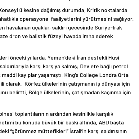
ği Konseyi ülkesine dağılmış durumda. Kritik noktalarda
hatlıkla operasyonel faaliyetlerini yürütmesini sağlıyor.
en havalanan uçaklar, saldırı gecesinde Suriye-Irak
aze dron ve balistik füzeyi havada imha ederek
leri önceki yıllarda, Yemen’deki İran destekli Husi
saldırılarıyla karşı karşıya kalmış; Devlete bağlı petrol
ük maddi kayıplar yaşamıştı. King’s College Londra Orta
ili olarak, Körfez ülkelerinin çatışmanın iş dünyası için
u belirtti. Bölge ülkelerinin, çatışmadan kaçınma için
binesi toplantılarının ardından kesinlikle karşılık
yönetimi bu konuda büyük bir baskı altında. ABD başta
ki “görünmez müttefikleri” İsrail’in karşı saldırısının