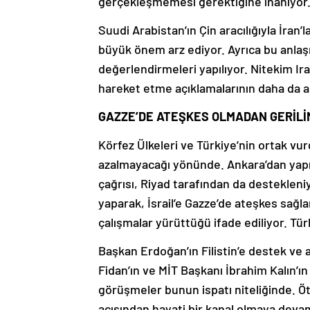
gerçekleşmemesi gerektiğine inanıyor
Suudi Arabistan’ın Çin aracılığıyla İra
büyük önem arz ediyor. Ayrıca bu anlaşma
değerlendirmeleri yapılıyor. Nitekim I
hareket etme açıklamalarının daha da ar
GAZZE’DE ATEŞKES OLMADAN GERİL
Körfez Ülkeleri ve Türkiye’nin ortak vu
azalmayacağı yönünde. Ankara’dan yapıla
çağrısı, Riyad tarafından da destekleni
yaparak, İsrail’e Gazze’de ateşkes sağl
çalışmalar yürüttüğü ifade ediliyor. Tü
Başkan Erdoğan’ın Filistin’e destek ve a
Fidan’ın ve MİT Başkanı İbrahim Kalın’ın
görüşmeler bunun ispatı niteliğinde. Ö
açısından hayati bir kanal olmaya deva