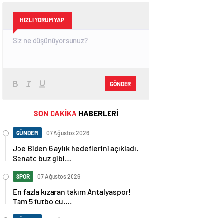
HIZLI YORUM YAP
GÖNDER
SON DAKİKA
HABERLERİ
GÜNDEM
07 Ağustos 2026
Joe Biden 6 aylık hedeflerini açıkladı.
Senato buz gibi…
SPOR
07 Ağustos 2026
En fazla kızaran takım Antalyaspor!
Tam 5 futbolcu….