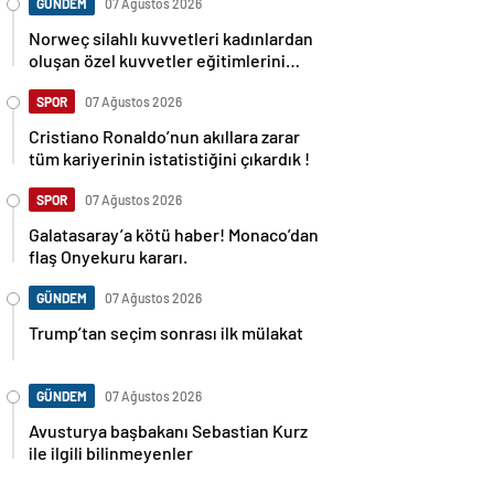
GÜNDEM
07 Ağustos 2026
Norweç silahlı kuvvetleri kadınlardan
oluşan özel kuvvetler eğitimlerini
başlattı.
SPOR
07 Ağustos 2026
Cristiano Ronaldo’nun akıllara zarar
tüm kariyerinin istatistiğini çıkardık !
SPOR
07 Ağustos 2026
Galatasaray’a kötü haber! Monaco’dan
flaş Onyekuru kararı.
GÜNDEM
07 Ağustos 2026
Trump’tan seçim sonrası ilk mülakat
GÜNDEM
07 Ağustos 2026
Avusturya başbakanı Sebastian Kurz
ile ilgili bilinmeyenler