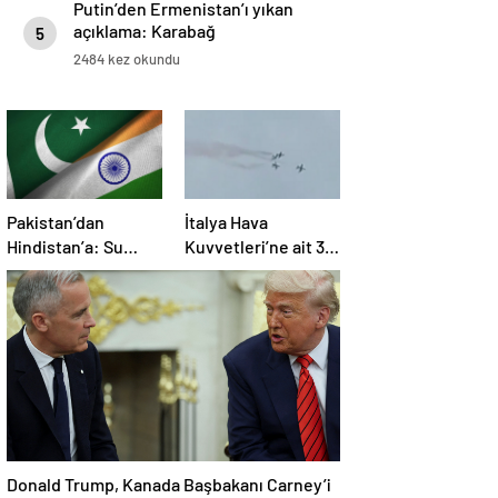
Putin’den Ermenistan’ı yıkan
açıklama: Karabağ
5
Azerbaycan’ın ayrılmaz bir
2484 kez okundu
parçasıdır!
Pakistan’dan
İtalya Hava
Hindistan’a: Su
Kuvvetleri’ne ait 3
bizim kırmızı
uçak eğitim
çizgimizdir
uçuşunda kaza
yaptı
Donald Trump, Kanada Başbakanı Carney’i