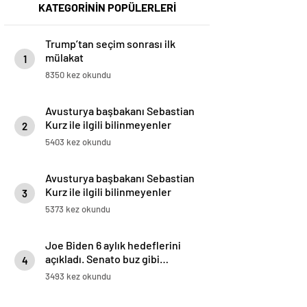
KATEGORİNİN POPÜLERLERİ
Trump’tan seçim sonrası ilk
mülakat
1
8350 kez okundu
Avusturya başbakanı Sebastian
Kurz ile ilgili bilinmeyenler
2
5403 kez okundu
Avusturya başbakanı Sebastian
Kurz ile ilgili bilinmeyenler
3
5373 kez okundu
Joe Biden 6 aylık hedeflerini
açıkladı. Senato buz gibi…
4
3493 kez okundu