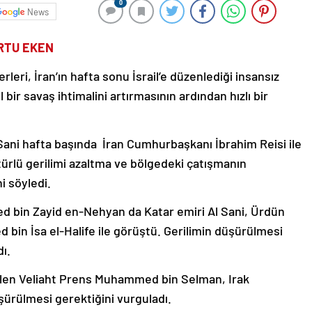
0
News
ARTU EKEN
rleri, İran’ın hafta sonu İsrail’e düzenlediği insansız
 bir savaş ihtimalini artırmasının ardından hızlı bir
ani hafta başında İran Cumhurbaşkanı İbrahim Reisi ile
türlü gerilimi azaltma ve bölgedeki çatışmanın
i söyledi.
med bin Zayid en-Nehyan da Katar emiri Al Sani, Ürdün
d bin İsa el-Halife ile görüştü. Gerilimin düşürülmesi
dı.
görülen Veliaht Prens Muhammed bin Selman, Irak
ürülmesi gerektiğini vurguladı.