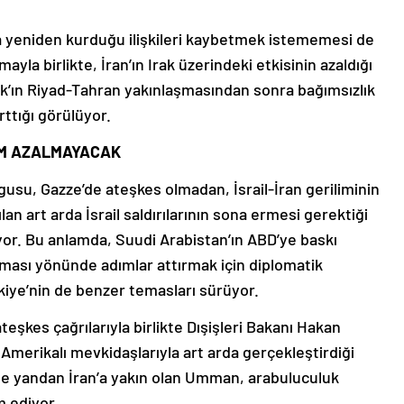
.
n’la yeniden kurduğu ilişkileri kaybetmek istememesi de
yla birlikte, İran’ın Irak üzerindeki etkisinin azaldığı
rak’ın Riyad-Tahran yakınlaşmasından sonra bağımsızlık
ttığı görülüyor.
İM AZALMAYACAK
rgusu, Gazze’de ateşkes olmadan, İsrail-İran geriliminin
n art arda İsrail saldırılarının sona ermesi gerektiği
yor. Bu anlamda, Suudi Arabistan’ın ABD’ye baskı
aması yönünde adımlar attırmak için diplomatik
rkiye’nin de benzer temasları sürüyor.
teşkes çağrılarıyla birlikte Dışişleri Bakanı Hakan
 Amerikalı mevkidaşlarıyla art arda gerçekleştirdiği
te yandan İran’a yakın olan Umman, arabuluculuk
m ediyor.