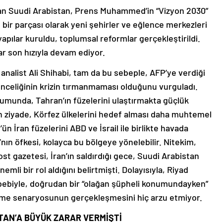
olan Suudi Arabistan, Prens Muhammed’in “Vizyon 2030”
bir parçası olarak yeni şehirler ve eğlence merkezleri
 yapılar kuruldu, toplumsal reformlar gerçekleştirildi.
lar son hızıyla devam ediyor.
 analist Ali Shihabi, tam da bu sebeple, AFP’ye verdiği
nceliğinin krizin tırmanmaması olduğunu vurguladı.
durumunda, Tahran’ın füzelerini ulaştırmakta güçlük
en ziyade, Körfez ülkelerini hedef alması daha muhtemel
’ün İran füzelerini ABD ve İsrail ile birlikte havada
ın öfkesi, kolayca bu bölgeye yönelebilir. Nitekim,
t gazetesi, İran’ın saldırdığı gece, Suudi Arabistan
emli bir rol aldığını belirtmişti. Dolayısıyla, Riyad
bebiyle, doğrudan bir “olağan şüpheli konumundayken”
silleme senaryosunun gerçekleşmesini hiç arzu etmiyor.
TAN’A BÜYÜK ZARAR VERMİŞTİ