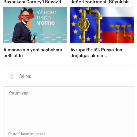
Başbakanı Carney’i Beyaz’da
değerlendirmesi: Büyük bir
ağırladı
duyuru yapacağız
Almanya’nın yeni başbakanı
Avrupa Birliği, Rusya’dan
belli oldu
doğalgaz alımını
sonlandıracak
En az 10 karakter gerekli