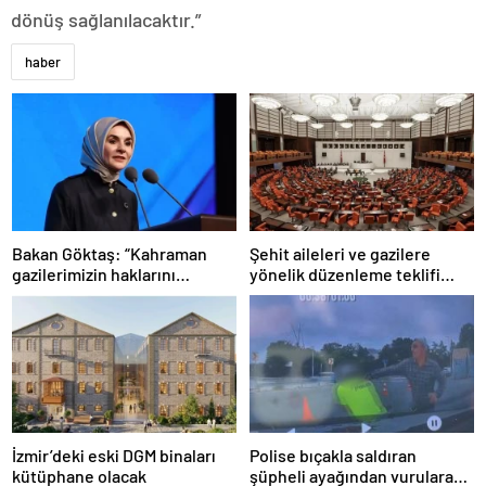
dönüş sağlanılacaktır.”
haber
Bakan Göktaş: “Kahraman
Şehit aileleri ve gazilere
gazilerimizin haklarını
yönelik düzenleme teklifi
güçlendiren yeni bir dönemin
Meclis’te kabul edildi
kapılarını aralıyoruz”
İzmir’deki eski DGM binaları
Polise bıçakla saldıran
kütüphane olacak
şüpheli ayağından vurularak