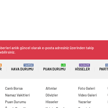
berleri anlık güncel olarak e-posta adresiniz üzerinden takip
ebilirsiniz.
K
TAHMİNİ
LİG
EKONOMİ
E
R
HAVA DURUMU
PUAN DURUMU
HISSELER
PARI
Canlı Borsa
Altınlar
Foto Galeri
Namaz Vakitleri
Dövizler
Video Galeri
Puan Durumu
Hisseler
Yazarlar