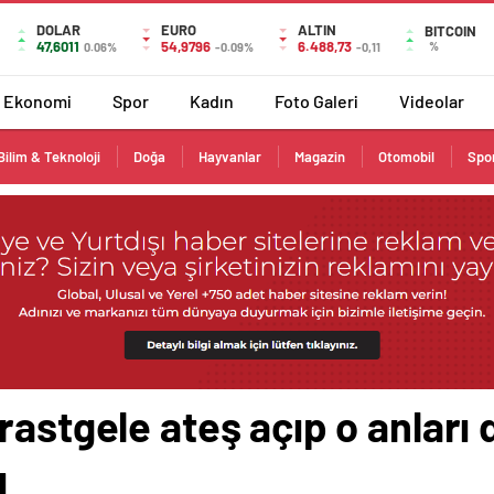
DOLAR
EURO
ALTIN
BITCOIN
47,6011
54,9796
6.488,73
%
0.06%
-0.09%
-0,11
Ekonomi
Spor
Kadın
Foto Galeri
Videolar
Bilim & Teknoloji
Doğa
Hayvanlar
Magazin
Otomobil
Spo
rastgele ateş açıp o anları 
ı