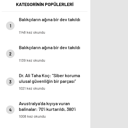
KATEGORİNİN POPÜLERLERİ
Balıkçıların ağına bir dev takıldı
1
1148 kez okundu
Balıkçıların ağına bir dev takıldı
2
1139 kez okundu
Dr. Ali Taha Koç: “Siber koruma
ulusal güvenliğin bir parçası”
3
1021 kez okundu
Avustralya’da kıyıya vuran
balinalar: 70’i kurtarıldı, 380’i
4
öldü
1008 kez okundu