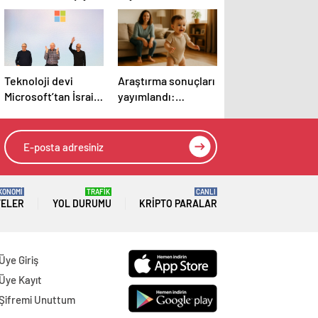
Teknoloji devi
Araştırma sonuçları
Microsoft’tan İsrail’i
yayımlandı:
sevindirecek haber
Bebeklerin ilk
adımında genetik
ve çevre etkisi
KONOMİ
TRAFİK
CANLI
TELER
YOL DURUMU
KRIPTO PARALAR
Üye Giriş
Üye Kayıt
Şifremi Unuttum