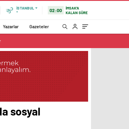
İMSAK'A
İSTANBUL
02:00
KALAN SÜRE
°
Yazarlar
Gazeteler
r
da sosyal