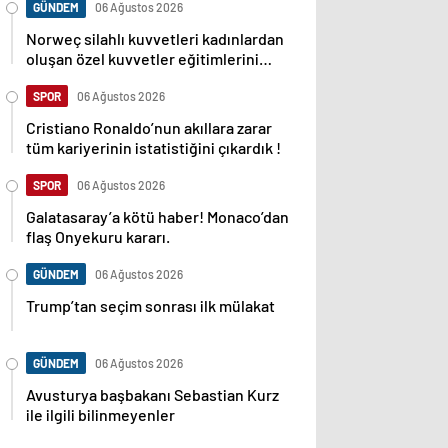
GÜNDEM
06 Ağustos 2026
Norweç silahlı kuvvetleri kadınlardan
oluşan özel kuvvetler eğitimlerini
başlattı.
SPOR
06 Ağustos 2026
Cristiano Ronaldo’nun akıllara zarar
tüm kariyerinin istatistiğini çıkardık !
SPOR
06 Ağustos 2026
Galatasaray’a kötü haber! Monaco’dan
flaş Onyekuru kararı.
GÜNDEM
06 Ağustos 2026
Trump’tan seçim sonrası ilk mülakat
GÜNDEM
06 Ağustos 2026
Avusturya başbakanı Sebastian Kurz
ile ilgili bilinmeyenler