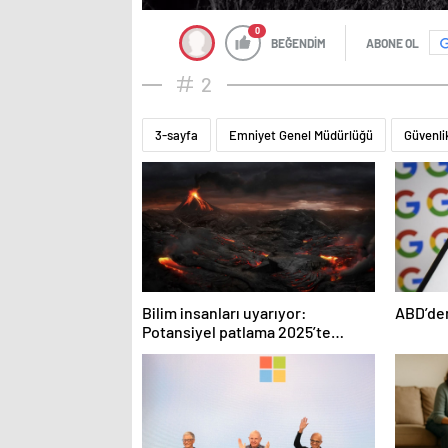
0
BEĞENDİM
ABONE OL
2
3-sayfa
Emniyet Genel Müdürlüğü
Güvenli
Bilim insanları uyarıyor:
ABD’den
Potansiyel patlama 2025’te
bekleniyor!