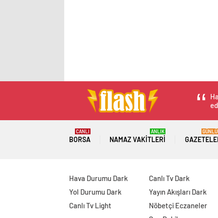
Ha
ed
CANLI
ANLIK
GÜNLÜ
BORSA
NAMAZ VAKITLERI
GAZETELE
Hava Durumu Dark
Canlı Tv Dark
Yol Durumu Dark
Yayın Akışları Dark
Canlı Tv Light
Nöbetçi Eczaneler