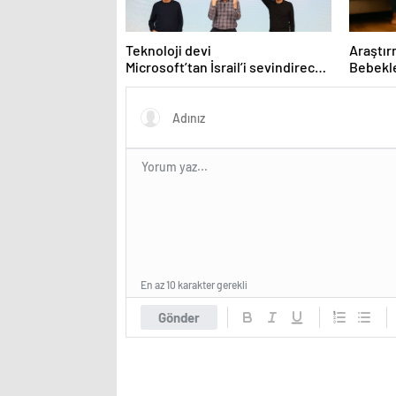
Teknoloji devi
Araştır
Microsoft’tan İsrail’i sevindirecek
Bebekle
haber
ve çevr
En az 10 karakter gerekli
Gönder