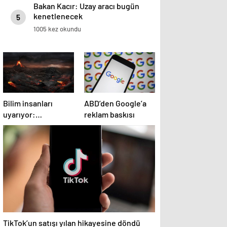
Bakan Kacır: Uzay aracı bugün
kenetlenecek
5
1005 kez okundu
Bilim insanları
ABD’den Google’a
uyarıyor:
reklam baskısı
Potansiyel patlama
2025’te bekleniyor!
TikTok’un satışı yılan hikayesine döndü