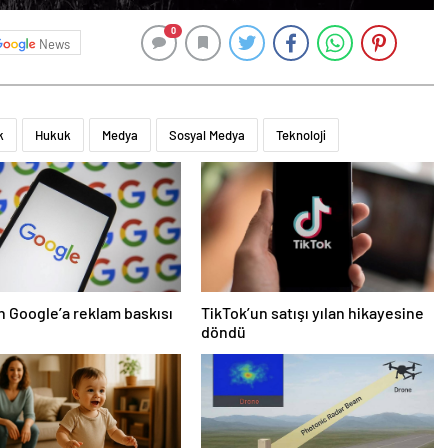
0
News
k
Hukuk
Medya
Sosyal Medya
Teknoloji
 Google’a reklam baskısı
TikTok’un satışı yılan hikayesine
döndü