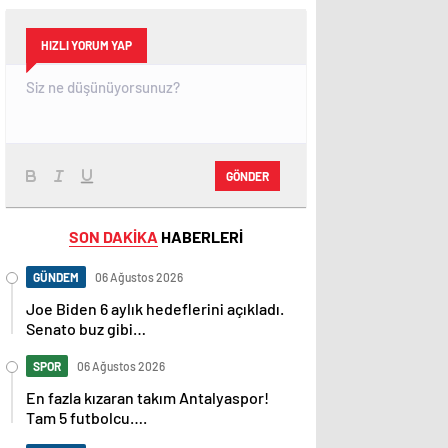
HIZLI YORUM YAP
GÖNDER
SON DAKİKA
HABERLERİ
GÜNDEM
06 Ağustos 2026
Joe Biden 6 aylık hedeflerini açıkladı.
Senato buz gibi…
SPOR
06 Ağustos 2026
En fazla kızaran takım Antalyaspor!
Tam 5 futbolcu….