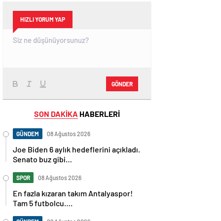
HIZLI YORUM YAP
GÖNDER
SON DAKİKA
HABERLERİ
GÜNDEM
08 Ağustos 2026
Joe Biden 6 aylık hedeflerini açıkladı.
Senato buz gibi…
SPOR
08 Ağustos 2026
En fazla kızaran takım Antalyaspor!
Tam 5 futbolcu….