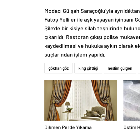
Modacı Gülşah Saraçoğlu’yla ayrıldıkt
Fatoş Yelliler ile aşk yaşayan işinsanı 
Şile’de bir kişiye silah teşhirinde bulun
çıkarıldı. Restoran çıkışı polise mukavem
kaydedilmesi ve hukuka aykırı olarak e
suçlarından işlem yapıldı.
gökhan göz
king çiftliği
neslim gülgen
Dikmen Perde Yıkama
Ostim H