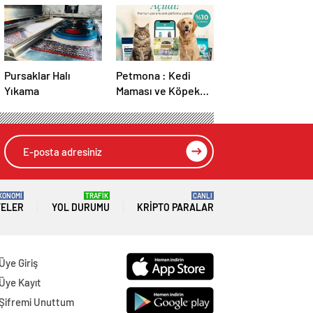
Pursaklar Halı
Petmona : Kedi
Yıkama
Maması ve Köpek
Maması İle Tüm
Evcil Hayvan
Ürünleri
KONOMİ
TRAFİK
CANLI
TELER
YOL DURUMU
KRIPTO PARALAR
Üye Giriş
Üye Kayıt
Şifremi Unuttum