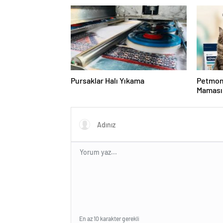
Pursaklar Halı Yıkama
Petmon
Maması 
Ürünler
En az 10 karakter gerekli