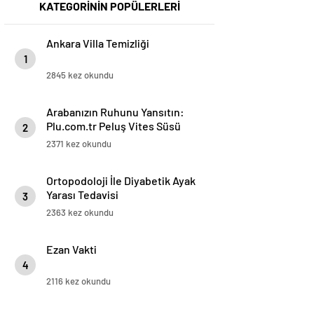
KATEGORİNİN POPÜLERLERİ
Ankara Villa Temizliği
1
2845 kez okundu
Arabanızın Ruhunu Yansıtın:
Plu.com.tr Peluş Vites Süsü
2
Modelleri
2371 kez okundu
Ortopodoloji İle Diyabetik Ayak
Yarası Tedavisi
3
2363 kez okundu
Ezan Vakti
4
2116 kez okundu