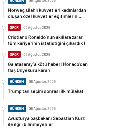
GÜNDEM
08 Ağustos 2026
Norweç silahlı kuvvetleri kadınlardan
oluşan özel kuvvetler eğitimlerini
başlattı.
SPOR
08 Ağustos 2026
Cristiano Ronaldo’nun akıllara zarar
tüm kariyerinin istatistiğini çıkardık !
SPOR
08 Ağustos 2026
Galatasaray’a kötü haber! Monaco’dan
flaş Onyekuru kararı.
GÜNDEM
08 Ağustos 2026
Trump’tan seçim sonrası ilk mülakat
GÜNDEM
08 Ağustos 2026
Avusturya başbakanı Sebastian Kurz
ile ilgili bilinmeyenler