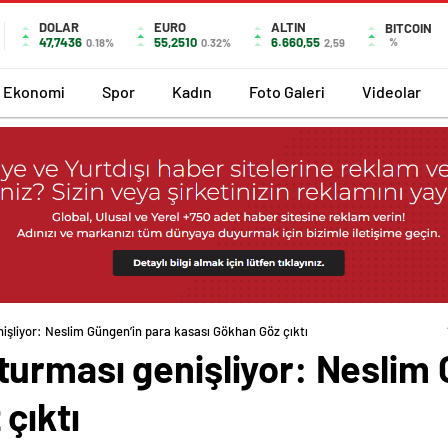
DOLAR
EURO
ALTIN
BITCOIN
47,7436
55,2510
6.660,55
%
0.18%
0.32%
2,59
Ekonomi
Spor
Kadın
Foto Galeri
Videolar
şliyor: Neslim Güngen’in para kasası Gökhan Göz çıktı
urması genişliyor: Neslim 
çıktı