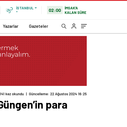
İMSAK'A
İSTANBUL
02:00
KALAN SÜRE
°
Yazarlar
Gazeteler
141 kez okundu
|
Güncelleme: 22 Ağustos 2024 16:25
Güngen’in para