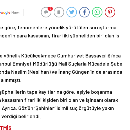
0
News
ine göre, fenomenlere yönelik yürütülen soruşturma
n’in para kasasının, firari iki şüpheliden biri olan iş
ne yönelik Küçükçekmece Cumhuriyet Başsavcılığı’nca
anbul Emniyet Müdürlüğü Mali Suçlarla Mücadele Şube
onda Neslim (Neslihan) ve İnanç Güngen’in de arasında
alınmıştı.
 şüphelilerin tape kayıtlarına göre, eşiyle boşanma
sasının firari iki kişiden biri olan ve işinsanı olarak
 Ayrıca, Göz’ün ‘Şahinler’ isimli suç örgütüyle yakın
verdiği belirlendi.
ETMİŞ