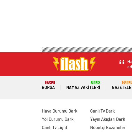
Ha
ed
CANLI
ANLIK
GÜNLÜ
BORSA
NAMAZ VAKITLERI
GAZETELE
Hava Durumu Dark
Canlı Tv Dark
Yol Durumu Dark
Yayın Akışları Dark
Canlı Tv Light
Nöbetçi Eczaneler