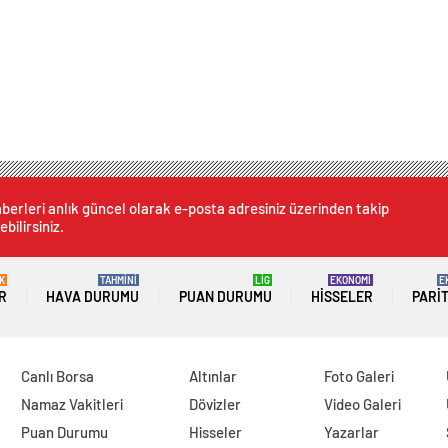
berleri anlık güncel olarak e-posta adresiniz üzerinden takip
ebilirsiniz.
K
TAHMİNİ
LİG
EKONOMİ
E
R
HAVA DURUMU
PUAN DURUMU
HISSELER
PARI
Canlı Borsa
Altınlar
Foto Galeri
Namaz Vakitleri
Dövizler
Video Galeri
Puan Durumu
Hisseler
Yazarlar