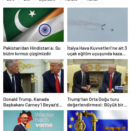
Pakistan’dan Hindistan’a: Su
İtalya Hava Kuvvetleri’ne ait 3
bizim kırmızı çizgimizdir
uçak eğitim uçuşunda kaza
yaptı
Donald Trump, Kanada
Trump’tan Orta Doğu turu
Başbakanı Carney’i Beyaz’da
değerlendirmesi: Büyük bir
ağırladı
duyuru yapacağız