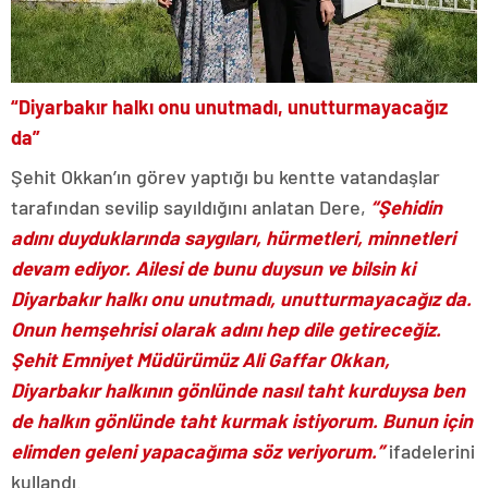
“Diyarbakır halkı onu unutmadı, unutturmayacağız
da”
Şehit Okkan’ın görev yaptığı bu kentte vatandaşlar
tarafından sevilip sayıldığını anlatan Dere,
“Şehidin
adını duyduklarında saygıları, hürmetleri, minnetleri
devam ediyor. Ailesi de bunu duysun ve bilsin ki
Diyarbakır halkı onu unutmadı, unutturmayacağız da.
Onun hemşehrisi olarak adını hep dile getireceğiz.
Şehit Emniyet Müdürümüz Ali Gaffar Okkan,
Diyarbakır halkının gönlünde nasıl taht kurduysa ben
de halkın gönlünde taht kurmak istiyorum. Bunun için
elimden geleni yapacağıma söz veriyorum.”
ifadelerini
kullandı.