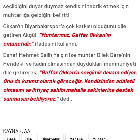
seçildiğini duyar duymaz kendisini tebrik etmek için
muhtarlığa geldiğini belirtti.
Okkan’ın Diyarbakırspor’a çok katkısı olduğunu dile
getiren Akgül,
“Muhtarımız, Gaffar Okkan’ın
emanetidir.”
ifadesini kullandı.
Esnaf Mehmet Salih Yalçın ise muhtar Dilek Dere’nin
Hendekli ve kadın olmasından duydukları memnuniyeti
dile getirerek,
“Gaffar Okkan’a sevgimiz devam ediyor.
Onu da kızımız olarak göreceğiz. Kendisinden adaletli
olmasını ve ihtiyaç sahibi mahalle sakinlerine destek
sunmasını bekliyoruz.”
dedi.
KAYNAK:
AA
Dere
Dile
Diyarbakır
Mahalle
Muhtar