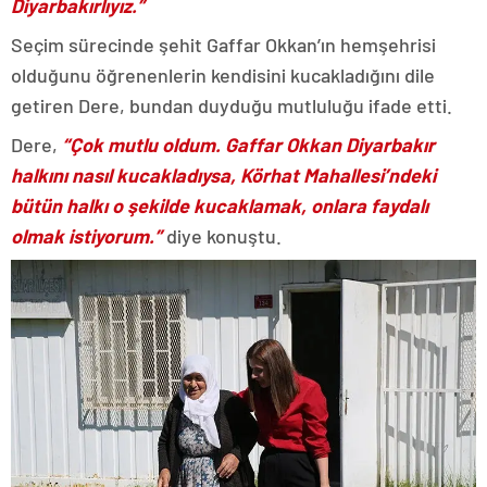
Diyarbakırlıyız.”
Seçim sürecinde şehit Gaffar Okkan’ın hemşehrisi
olduğunu öğrenenlerin kendisini kucakladığını dile
getiren Dere, bundan duyduğu mutluluğu ifade etti.
Dere,
“Çok mutlu oldum. Gaffar Okkan Diyarbakır
halkını nasıl kucakladıysa, Körhat Mahallesi’ndeki
bütün halkı o şekilde kucaklamak, onlara faydalı
olmak istiyorum.”
diye konuştu.