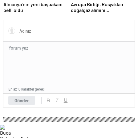
Almanya’nın yeni başbakanı
Avrupa Birliği, Rusya’dan
belli oldu
doğalgaz alımını
sonlandıracak
En az 10 karakter gerekli
Gönder