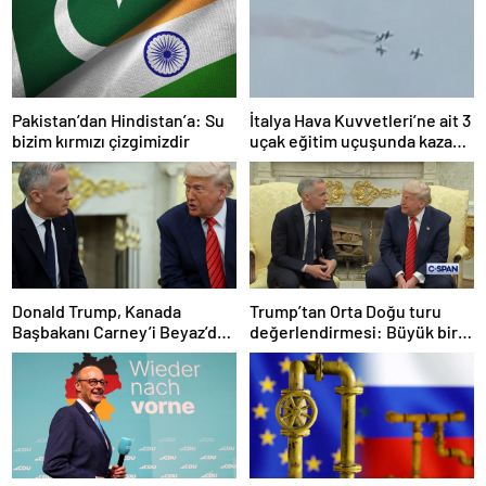
Pakistan’dan Hindistan’a: Su
İtalya Hava Kuvvetleri’ne ait 3
bizim kırmızı çizgimizdir
uçak eğitim uçuşunda kaza
yaptı
Donald Trump, Kanada
Trump’tan Orta Doğu turu
Başbakanı Carney’i Beyaz’da
değerlendirmesi: Büyük bir
ağırladı
duyuru yapacağız