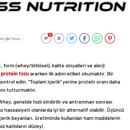
0
News
orm (whey/bitkisel), kalite sinyalleri ve alerji
i protein tozu
ararken ilk adım etiket okumaktır. Bir
kontrol edin. “Toplam içerik” yerine protein oranı daha
ını tutturmaktır.
Whey, genelde hızlı sindirilir ve antrenman sonrası
toz hassasiyeti olanlarda iyi bir alternatif olabilir. Üçüncü
e içerik beyanları, üretiminde kullanılan ham maddelerin
iz katkıların düzeyi.