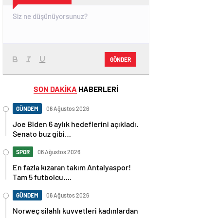
GÖNDER
SON DAKİKA
HABERLERİ
GÜNDEM
06 Ağustos 2026
Joe Biden 6 aylık hedeflerini açıkladı.
Senato buz gibi…
SPOR
06 Ağustos 2026
En fazla kızaran takım Antalyaspor!
Tam 5 futbolcu….
GÜNDEM
06 Ağustos 2026
Norweç silahlı kuvvetleri kadınlardan