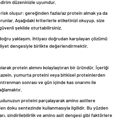
sindirim düzeninizle uyumdur.
risk oluşur: gereğinden fazla/az protein almak ya da
orunlar. Aşağıdaki kriterlerle etiketinizi okuyup, size
üvenli şekilde oturtabilirsiniz.
n doğru yaklaşım, ihtiyacı doğrudan karşılayan çözümü
liyet dengesiyle birlikte değerlendirmektir.
rak protein alımını kolaylaştıran bir üründür. İçeriği
 kazein, yumurta proteini veya bitkisel proteinlerden
; antrenman sonrası ve gün içinde kas onarımı ile
ağlamaktır.
cudunuzun proteini parçalayarak amino asitlere
en doku sentezinde kullanmasıyla ilgilidir. Bu yüzden
ı, sindirilebilirlik ve amino asit dengesi gibi faktörlere