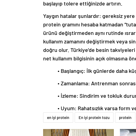
başlayıp tolere ettiğinizde artırın.
Yaygın hatalar şunlardır: gereksiz yere
protein gramını hesaba katmadan “tuta
ürünü değiştirmeden aynı rutinde ısrar
kullanım zamanını değiştirmek veya si
doğru olur. Türkiye’de besin takviyeleri s
net kullanım bilgisinin açık olmasına ön
• Başlangıç: İlk günlerde daha kü
• Zamanlama: Antrenman sonrası 
• İzleme: Sindirim ve tokluk dur
• Uyum: Rahatsızlık varsa form v
en iyi protein
En iyi protein tozu
protein