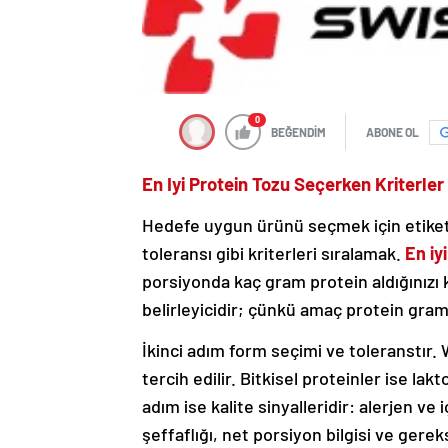
0
BEĞENDİM
ABONE OL
En Iyi Protein Tozu Seçerken Kriterler
Hedefe uygun ürünü seçmek için etiket, f
toleransı gibi kriterleri sıralamak.
En iy
porsiyonda kaç gram protein aldığınızı 
belirleyicidir; çünkü amaç protein gram
İkinci adım form seçimi ve toleranstır. 
tercih edilir. Bitkisel proteinler ise lak
adım ise kalite sinyalleridir: alerjen v
şeffaflığı, net porsiyon bilgisi ve gereks