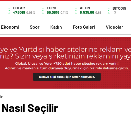
DOLAR
EURO
ALTIN
BITCOIN
47,6019
55,0816
6.535,86
%
0.06%
0.11%
0,61
Ekonomi
Spor
Kadın
Foto Galeri
Videolar
ir
 Nasıl Seçilir