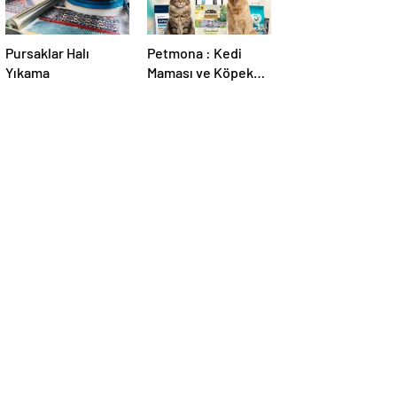
Pursaklar Halı
Petmona : Kedi
Yıkama
Maması ve Köpek
Maması İle Tüm
Evcil Hayvan
Ürünleri