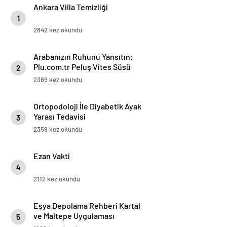
Ankara Villa Temizliği
1
2842 kez okundu
Arabanızın Ruhunu Yansıtın:
Plu.com.tr Peluş Vites Süsü
2
Modelleri
2369 kez okundu
Ortopodoloji İle Diyabetik Ayak
Yarası Tedavisi
3
2359 kez okundu
Ezan Vakti
4
2112 kez okundu
Eşya Depolama Rehberi Kartal
ve Maltepe Uygulaması
5