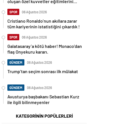
oluşan özel kuvvetler eğitimlerini
başlattı.
SPOR
06 Ağustos 2026
Cristiano Ronaldo’nun akıllara zarar
tüm kariyerinin istatistiğini çıkardık !
SPOR
06 Ağustos 2026
Galatasaray’a kötü haber! Monaco’dan
flaş Onyekuru kararı.
GÜNDEM
06 Ağustos 2026
Trump’tan seçim sonrası ilk mülakat
GÜNDEM
06 Ağustos 2026
Avusturya başbakanı Sebastian Kurz
ile ilgili bilinmeyenler
KATEGORİNİN POPÜLERLERİ