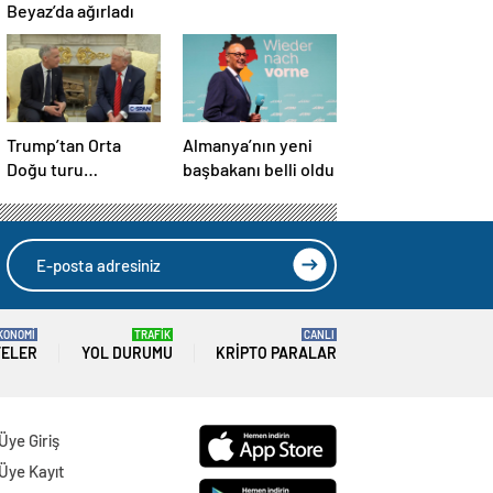
Beyaz’da ağırladı
Trump’tan Orta
Almanya’nın yeni
Doğu turu
başbakanı belli oldu
değerlendirmesi:
Büyük bir duyuru
yapacağız
KONOMİ
TRAFİK
CANLI
TELER
YOL DURUMU
KRIPTO PARALAR
Üye Giriş
Üye Kayıt