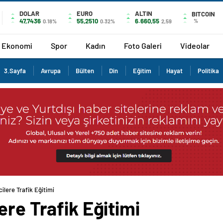
DOLAR
EURO
ALTIN
BITCOIN
47,7436
55,2510
6.660,55
%
0.18%
0.32%
2,59
Ekonomi
Spor
Kadın
Foto Galeri
Videolar
3.Sayfa
Avrupa
Bülten
Din
Eğitim
Hayat
Politika
ilere Trafik Eğitimi
ere Trafik Eğitimi