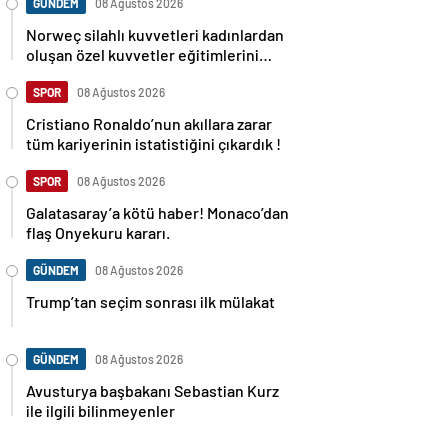
GÜNDEM
08 Ağustos 2026
Norweç silahlı kuvvetleri kadınlardan
oluşan özel kuvvetler eğitimlerini
başlattı.
SPOR
08 Ağustos 2026
Cristiano Ronaldo’nun akıllara zarar
tüm kariyerinin istatistiğini çıkardık !
SPOR
08 Ağustos 2026
Galatasaray’a kötü haber! Monaco’dan
flaş Onyekuru kararı.
GÜNDEM
08 Ağustos 2026
Trump’tan seçim sonrası ilk mülakat
GÜNDEM
08 Ağustos 2026
Avusturya başbakanı Sebastian Kurz
ile ilgili bilinmeyenler