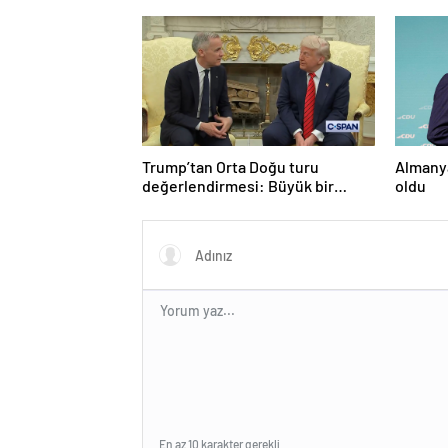
Trump’tan Orta Doğu turu
Almanya
değerlendirmesi: Büyük bir
oldu
duyuru yapacağız
En az 10 karakter gerekli