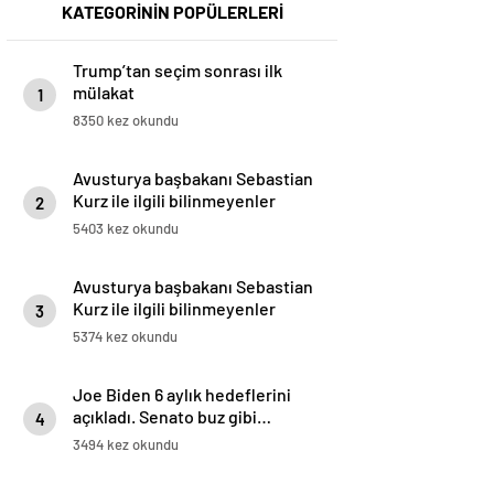
KATEGORİNİN POPÜLERLERİ
Trump’tan seçim sonrası ilk
mülakat
1
8350 kez okundu
Avusturya başbakanı Sebastian
Kurz ile ilgili bilinmeyenler
2
5403 kez okundu
Avusturya başbakanı Sebastian
Kurz ile ilgili bilinmeyenler
3
5374 kez okundu
Joe Biden 6 aylık hedeflerini
açıkladı. Senato buz gibi…
4
3494 kez okundu