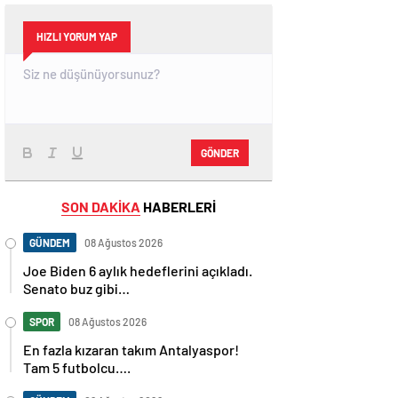
HIZLI YORUM YAP
GÖNDER
SON DAKİKA
HABERLERİ
GÜNDEM
08 Ağustos 2026
Joe Biden 6 aylık hedeflerini açıkladı.
Senato buz gibi…
SPOR
08 Ağustos 2026
En fazla kızaran takım Antalyaspor!
Tam 5 futbolcu….