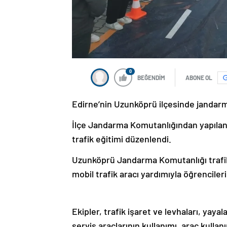
0
BEĞENDİM
ABONE OL
Edirne’nin Uzunköprü ilçesinde jandarma
İlçe Jandarma Komutanlığından yapılan
trafik eğitimi düzenlendi.
Uzunköprü Jandarma Komutanlığı trafik 
mobil trafik aracı yardımıyla öğrencileri 
Ekipler, trafik işaret ve levhaları, yaya
servis araçlarının kullanımı, araç kulla