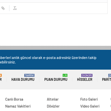
berleri anlık güncel olarak e-posta adresiniz üzerinden takip
ebilirsiniz.
K
TAHMİNİ
LİG
EKONOMİ
E
R
HAVA DURUMU
PUAN DURUMU
HISSELER
PARI
Canlı Borsa
Altınlar
Foto Galeri
Namaz Vakitleri
Dövizler
Video Galeri