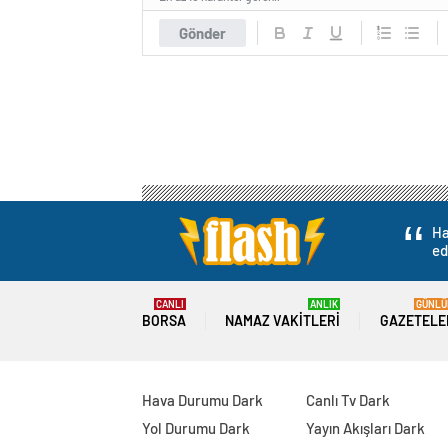
Gönder
Ha
ed
CANLI
ANLIK
GÜNLÜ
BORSA
NAMAZ VAKITLERI
GAZETELE
Hava Durumu Dark
Canlı Tv Dark
Yol Durumu Dark
Yayın Akışları Dark