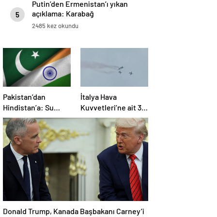
Putin’den Ermenistan’ı yıkan
açıklama: Karabağ
5
Azerbaycan’ın ayrılmaz bir
2485 kez okundu
parçasıdır!
Pakistan’dan
İtalya Hava
Hindistan’a: Su
Kuvvetleri’ne ait 3
bizim kırmızı
uçak eğitim
çizgimizdir
uçuşunda kaza
yaptı
Donald Trump, Kanada Başbakanı Carney’i