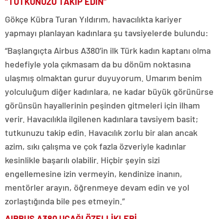
“TUTKUNUZU TAKİP EDİN”
Gökçe Kübra Turan Yıldırım, havacılıkta kariyer
yapmayı planlayan kadınlara şu tavsiyelerde bulundu:
“Başlangıçta Airbus A380’in ilk Türk kadın kaptanı olma
hedefiyle yola çıkmasam da bu dönüm noktasına
ulaşmış olmaktan gurur duyuyorum. Umarım benim
yolculuğum diğer kadınlara, ne kadar büyük görünürse
görünsün hayallerinin peşinden gitmeleri için ilham
verir. Havacılıkla ilgilenen kadınlara tavsiyem basit;
tutkunuzu takip edin. Havacılık zorlu bir alan ancak
azim, sıkı çalışma ve çok fazla özveriyle kadınlar
kesinlikle başarılı olabilir. Hiçbir şeyin sizi
engellemesine izin vermeyin, kendinize inanın,
mentörler arayın, öğrenmeye devam edin ve yol
zorlaştığında bile pes etmeyin.”
AIRBUS A380 UÇAĞI ÖZELLİKLERİ