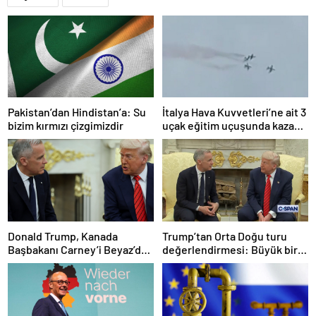
Pakistan’dan Hindistan’a: Su
İtalya Hava Kuvvetleri’ne ait 3
bizim kırmızı çizgimizdir
uçak eğitim uçuşunda kaza
yaptı
Donald Trump, Kanada
Trump’tan Orta Doğu turu
Başbakanı Carney’i Beyaz’da
değerlendirmesi: Büyük bir
ağırladı
duyuru yapacağız