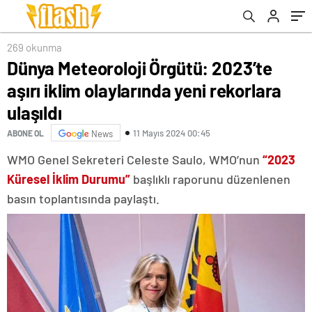
269 okunma
Dünya Meteoroloji Örgütü: 2023’te
aşırı iklim olaylarında yeni rekorlara
ulaşıldı
11 Mayıs 2024 00:45
ABONE OL
News
WMO Genel Sekreteri Celeste Saulo, WMO’nun
“2023
Küresel İklim Durumu”
başlıklı raporunu düzenlenen
basın toplantısında paylaştı.