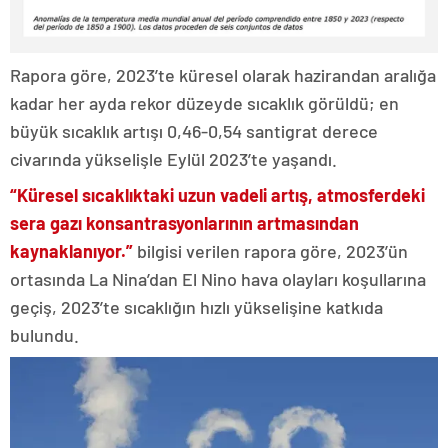
Rapora göre, 2023’te küresel olarak hazirandan aralığa
kadar her ayda rekor düzeyde sıcaklık görüldü; en
büyük sıcaklık artışı 0,46-0,54 santigrat derece
civarında yükselişle Eylül 2023’te yaşandı.
“Küresel sıcaklıktaki uzun vadeli artış, atmosferdeki
sera gazı konsantrasyonlarının artmasından
kaynaklanıyor.”
bilgisi verilen rapora göre, 2023’ün
ortasında La Nina’dan El Nino hava olayları koşullarına
geçiş, 2023’te sıcaklığın hızlı yükselişine katkıda
bulundu.