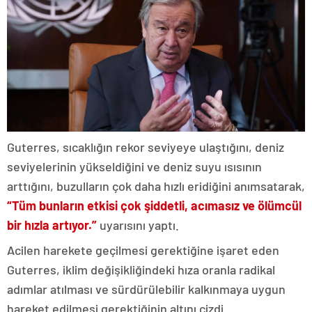
Guterres, sıcaklığın rekor seviyeye ulaştığını, deniz
seviyelerinin yükseldiğini ve deniz suyu ısısının
arttığını, buzulların çok daha hızlı eridiğini anımsatarak,
“Tüm bunların etkisi çok şiddetli, acımasız ve ölümcül
bir hızla artıyor.”
uyarısını yaptı.
Acilen harekete geçilmesi gerektiğine işaret eden
Guterres, iklim değişikliğindeki hıza oranla radikal
adımlar atılması ve sürdürülebilir kalkınmaya uygun
hareket edilmesi gerektiğinin altını çizdi.