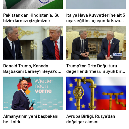
Pakistan’dan Hindistan’a: Su
İtalya Hava Kuvvetleri’ne ait 3
bizim kırmızı çizgimizdir
uçak eğitim uçuşunda kaza
yaptı
Donald Trump, Kanada
Trump’tan Orta Doğu turu
Başbakanı Carney’i Beyaz’da
değerlendirmesi: Büyük bir
ağırladı
duyuru yapacağız
Almanya’nın yeni başbakanı
Avrupa Birliği, Rusya’dan
belli oldu
doğalgaz alımını
sonlandıracak