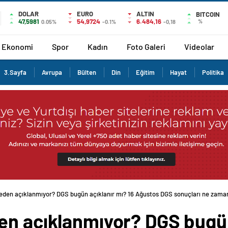
DOLAR
EURO
ALTIN
BITCOIN
47,5981
54,9724
6.484,16
%
0.05%
-0.1%
-0,18
Ekonomi
Spor
Kadın
Foto Galeri
Videolar
3.Sayfa
Avrupa
Bülten
Din
Eğitim
Hayat
Politika
eden açıklanmıyor? DGS bugün açıklanır mı? 16 Ağustos DGS sonuçları ne zama
en açıklanmıyor? DGS bugün