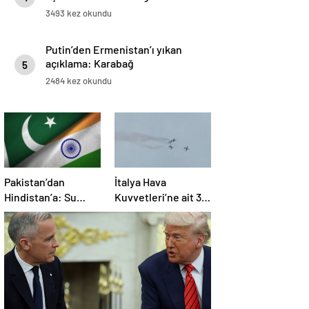
3493 kez okundu
Putin’den Ermenistan’ı yıkan
açıklama: Karabağ
5
Azerbaycan’ın ayrılmaz bir
2484 kez okundu
parçasıdır!
Pakistan’dan
İtalya Hava
Hindistan’a: Su
Kuvvetleri’ne ait 3
bizim kırmızı
uçak eğitim
çizgimizdir
uçuşunda kaza
yaptı