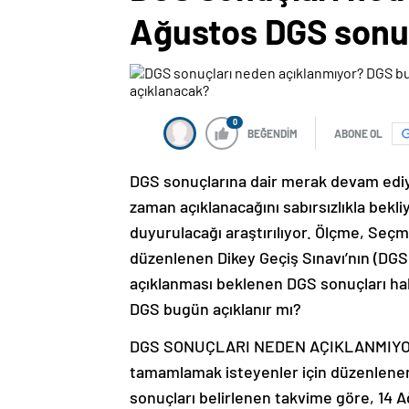
Ağustos DGS sonuç
0
BEĞENDİM
ABONE OL
DGS sonuçlarına dair merak devam ediyo
zaman açıklanacağını sabırsızlıkla bekl
duyurulacağı araştırılıyor. Ölçme, Seç
düzenlenen Dikey Geçiş Sınavı’nın (DGS)
açıklanması beklenen DGS sonuçları hal
DGS bugün açıklanır mı?
DGS SONUÇLARI NEDEN AÇIKLANMIYOR?ÖSY
tamamlamak isteyenler için düzenlenen 
sonuçları belirlenen takvime göre, 1