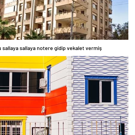
u sallaya sallaya notere gidip vekalet vermiş