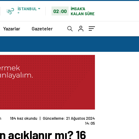
İMSAK'A
İSTANBUL
02:00
KALAN SÜRE
°
Yazarlar
Gazeteler
n
184 kez okundu
|
Güncelleme: 21 Ağustos 2024
14:05
 açıklanır mı? 16