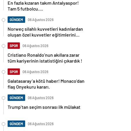
En fazla kızaran takım Antalyaspor!
Tam 5 futbolcu….
GÜNDEM
06 Ağustos 2026
Norweç silahlı kuvvetleri kadınlardan
oluşan özel kuvvetler eğitimlerini
başlattı.
SPOR
06 Ağustos 2026
Cristiano Ronaldo’nun akıllara zarar
tüm kariyerinin istatistiğini çıkardık !
SPOR
06 Ağustos 2026
Galatasaray’a kötü haber! Monaco’dan
flaş Onyekuru kararı.
GÜNDEM
06 Ağustos 2026
Trump’tan seçim sonrası ilk mülakat
GÜNDEM
06 Ağustos 2026