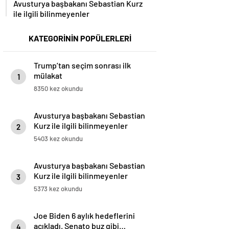
Avusturya başbakanı Sebastian Kurz
ile ilgili bilinmeyenler
KATEGORİNİN POPÜLERLERİ
Trump’tan seçim sonrası ilk
mülakat
1
8350 kez okundu
Avusturya başbakanı Sebastian
Kurz ile ilgili bilinmeyenler
2
5403 kez okundu
Avusturya başbakanı Sebastian
Kurz ile ilgili bilinmeyenler
3
5373 kez okundu
Joe Biden 6 aylık hedeflerini
açıkladı. Senato buz gibi…
4