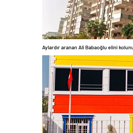
Aylardır aranan Ali Babaoğlu elini kolun