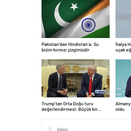
Pakistan’dan Hindistan’a: Su
İtalya H
bizim kırmızı çizgimizdir
uçak eğ
Trump’tan Orta Doğu turu
Almanya
değerlendirmesi: Büyük bir
oldu
duyuru yapacağız